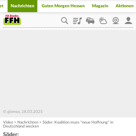
et
Nachrichten
Guten Morgen Hessen
Magazin
Aktionen
Playlist
Staupilot
Wetter
Webcam
Mein
© glomex, 28.03.2025
Video
>
Nachrichten
>
Söder: Koalition muss "neue Hoffnung" in
Deutschland wecken
Söder: