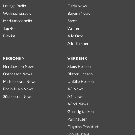
Lounge Radio
Fulda News
Weihnachtsradio
Bayern News
Meditationsradio
Sport
Top 40
Wetter
Playlist
Alle Orte
Alle Themen
REGIONEN
VERKEHR
Nordhessen News
Staus Hessen
Osthessen News
Blitzer Hessen
Mittelhessen News
Unfälle Hessen
Rhein-Main News
A3 News
Südhessen News
A5 News
A661 News
Günstig tanken
Parkhäuser
Flugplan Frankfurt
Schulausfälle