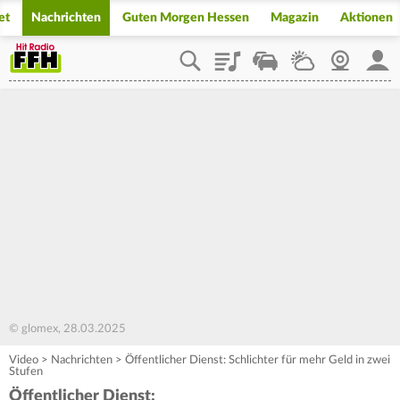
et
Nachrichten
Guten Morgen Hessen
Magazin
Aktionen
Playlist
Staupilot
Wetter
Webcam
Mein
© glomex, 28.03.2025
Video
>
Nachrichten
>
Öffentlicher Dienst: Schlichter für mehr Geld in zwei
Stufen
Öffentlicher Dienst: