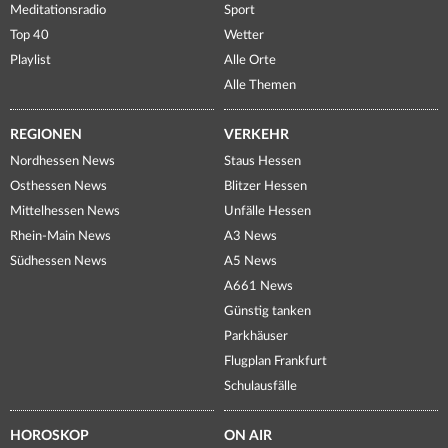
Meditationsradio
Sport
Top 40
Wetter
Playlist
Alle Orte
Alle Themen
REGIONEN
VERKEHR
Nordhessen News
Staus Hessen
Osthessen News
Blitzer Hessen
Mittelhessen News
Unfälle Hessen
Rhein-Main News
A3 News
Südhessen News
A5 News
A661 News
Günstig tanken
Parkhäuser
Flugplan Frankfurt
Schulausfälle
HOROSKOP
ON AIR