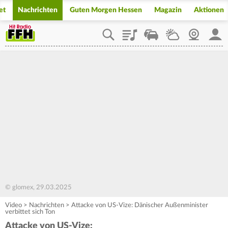
et
Nachrichten
Guten Morgen Hessen
Magazin
Aktionen
Playlist
Staupilot
Wetter
Webcam
Mein
© glomex, 29.03.2025
Video
>
Nachrichten
>
Attacke von US-Vize: Dänischer Außenminister
verbittet sich Ton
Attacke von US-Vize: