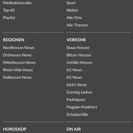
Meditationsradio
Sport
Top 40
Wetter
Playlist
Alle Orte
Alle Themen
REGIONEN
VERKEHR
Nordhessen News
Staus Hessen
Osthessen News
Blitzer Hessen
Mittelhessen News
Unfälle Hessen
Rhein-Main News
A3 News
Südhessen News
A5 News
A661 News
Günstig tanken
Parkhäuser
Flugplan Frankfurt
Schulausfälle
HOROSKOP
ON AIR