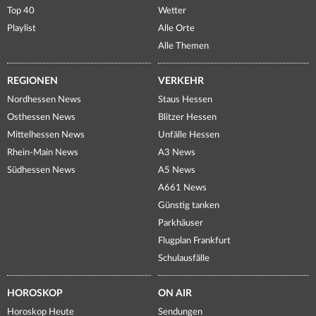
Top 40
Wetter
Playlist
Alle Orte
Alle Themen
REGIONEN
VERKEHR
Nordhessen News
Staus Hessen
Osthessen News
Blitzer Hessen
Mittelhessen News
Unfälle Hessen
Rhein-Main News
A3 News
Südhessen News
A5 News
A661 News
Günstig tanken
Parkhäuser
Flugplan Frankfurt
Schulausfälle
HOROSKOP
ON AIR
Horoskop Heute
Sendungen