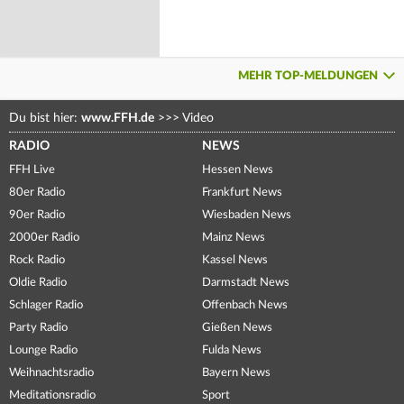
MEHR TOP-MELDUNGEN
Du bist hier:
www.FFH.de
>>>
Video
RADIO
NEWS
FFH Live
Hessen News
80er Radio
Frankfurt News
90er Radio
Wiesbaden News
2000er Radio
Mainz News
Rock Radio
Kassel News
Oldie Radio
Darmstadt News
Schlager Radio
Offenbach News
Party Radio
Gießen News
Lounge Radio
Fulda News
Weihnachtsradio
Bayern News
Meditationsradio
Sport