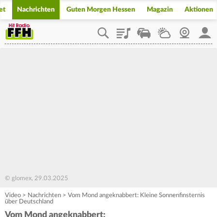
et
Nachrichten
Guten Morgen Hessen
Magazin
Aktionen
Playlist
Staupilot
Wetter
Webcam
Mein
© glomex, 29.03.2025
Video
>
Nachrichten
>
Vom Mond angeknabbert: Kleine Sonnenfinsternis
über Deutschland
Vom Mond angeknabbert: