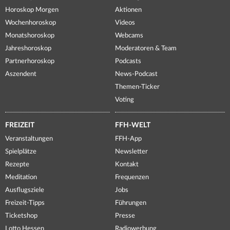
Horoskop Morgen
Aktionen
Wochenhoroskop
Videos
Monatshoroskop
Webcams
Jahreshoroskop
Moderatoren & Team
Partnerhoroskop
Podcasts
Aszendent
News-Podcast
Themen-Ticker
Voting
FREIZEIT
FFH-WELT
Veranstaltungen
FFH-App
Spielplätze
Newsletter
Rezepte
Kontakt
Meditation
Frequenzen
Ausflugsziele
Jobs
Freizeit-Tipps
Führungen
Ticketshop
Presse
Lotto Hessen
Radiowerbung