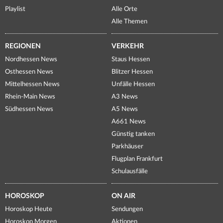
Playlist
Alle Orte
Alle Themen
REGIONEN
VERKEHR
Nordhessen News
Staus Hessen
Osthessen News
Blitzer Hessen
Mittelhessen News
Unfälle Hessen
Rhein-Main News
A3 News
Südhessen News
A5 News
A661 News
Günstig tanken
Parkhäuser
Flugplan Frankfurt
Schulausfälle
HOROSKOP
ON AIR
Horoskop Heute
Sendungen
Horoskop Morgen
Aktionen