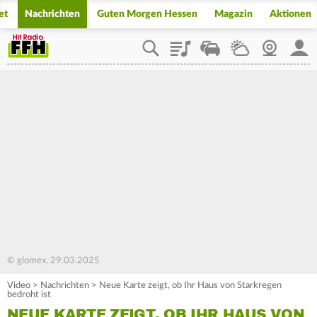
et
Nachrichten
Guten Morgen Hessen
Magazin
Aktionen
Playlist
Staupilot
Wetter
Webcam
Mein
© glomex, 29.03.2025
Video
>
Nachrichten
>
Neue Karte zeigt, ob Ihr Haus von Starkregen
bedroht ist
NEUE KARTE ZEIGT, OB IHR HAUS VON