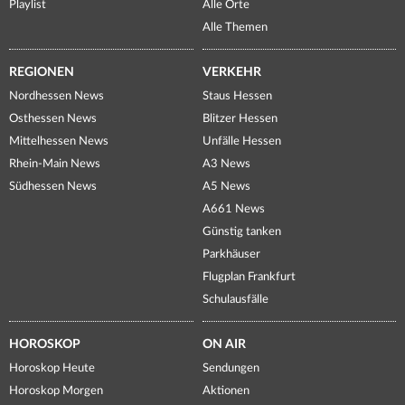
Playlist
Alle Orte
Alle Themen
REGIONEN
VERKEHR
Nordhessen News
Staus Hessen
Osthessen News
Blitzer Hessen
Mittelhessen News
Unfälle Hessen
Rhein-Main News
A3 News
Südhessen News
A5 News
A661 News
Günstig tanken
Parkhäuser
Flugplan Frankfurt
Schulausfälle
HOROSKOP
ON AIR
Horoskop Heute
Sendungen
Horoskop Morgen
Aktionen