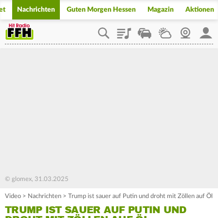
et
Nachrichten
Guten Morgen Hessen
Magazin
Aktionen
Playlist
Staupilot
Wetter
Webcam
Mein
© glomex, 31.03.2025
Video
>
Nachrichten
>
Trump ist sauer auf Putin und droht mit Zöllen auf Öl
TRUMP IST SAUER AUF PUTIN UND