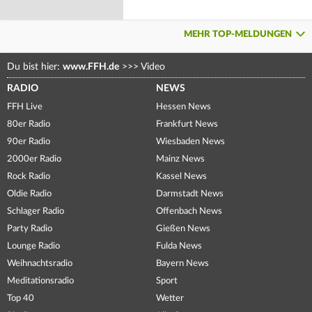
MEHR TOP-MELDUNGEN
Du bist hier:
www.FFH.de
>>>
Video
RADIO
NEWS
FFH Live
Hessen News
80er Radio
Frankfurt News
90er Radio
Wiesbaden News
2000er Radio
Mainz News
Rock Radio
Kassel News
Oldie Radio
Darmstadt News
Schlager Radio
Offenbach News
Party Radio
Gießen News
Lounge Radio
Fulda News
Weihnachtsradio
Bayern News
Meditationsradio
Sport
Top 40
Wetter