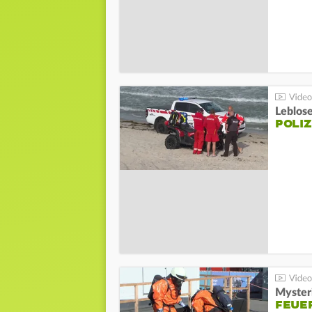
Leblos
POLIZ
Mysteri
FEUE