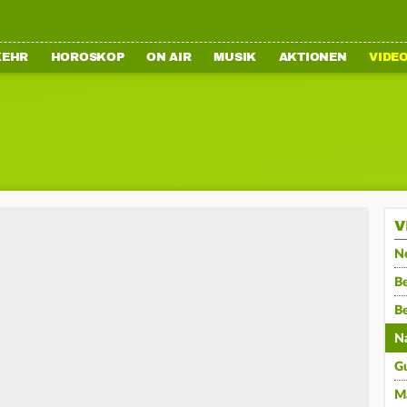
KEHR
HOROSKOP
ON AIR
MUSIK
AKTIONEN
VIDE
V
N
Be
B
N
G
M