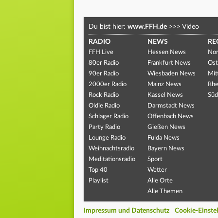
Du bist hier:
www.FFH.de
>>>
Video
RADIO
NEWS
RE
FFH Live
Hessen News
Nor
80er Radio
Frankfurt News
Ost
90er Radio
Wiesbaden News
Mit
2000er Radio
Mainz News
Rhe
Rock Radio
Kassel News
Süd
Oldie Radio
Darmstadt News
Schlager Radio
Offenbach News
Party Radio
Gießen News
Lounge Radio
Fulda News
Weihnachtsradio
Bayern News
Meditationsradio
Sport
Top 40
Wetter
Playlist
Alle Orte
Alle Themen
Impressum und Datenschutz
Cookie-Einste