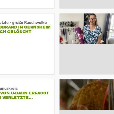
letzte - große Rauchwolke
BRAND IN GERNSHEIM E
CH GELÖSCHT
unuskreis:
 VON U-BAHN ERFASST
EI VERLETZTE…