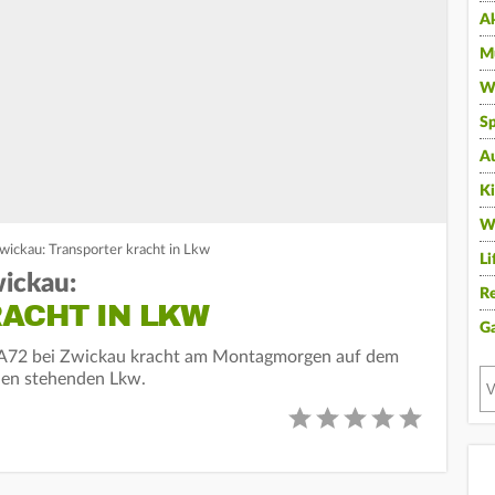
A
Mu
Wi
Sp
A
K
W
wickau: Transporter kracht in Lkw
Li
ickau:
Re
ACHT IN LKW
G
 A72 bei Zwickau kracht am Montagmorgen auf dem
inen stehenden Lkw.