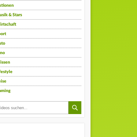
ktionen
sik & Stars
rtschaft
ort
uto
ino
issen
festyle
ise
aming