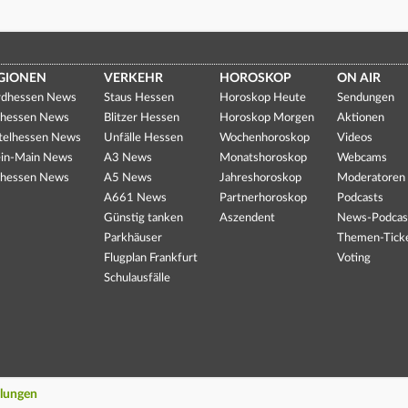
GIONEN
VERKEHR
HOROSKOP
ON AIR
dhessen News
Staus Hessen
Horoskop Heute
Sendungen
hessen News
Blitzer Hessen
Horoskop Morgen
Aktionen
telhessen News
Unfälle Hessen
Wochenhoroskop
Videos
in-Main News
A3 News
Monatshoroskop
Webcams
hessen News
A5 News
Jahreshoroskop
Moderatoren
A661 News
Partnerhoroskop
Podcasts
Günstig tanken
Aszendent
News-Podcas
Parkhäuser
Themen-Tick
Flugplan Frankfurt
Voting
Schulausfälle
llungen