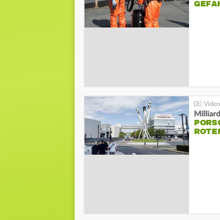
GEFA
Millia
PORSC
ROTE