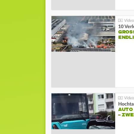
10 Ver
GROSS
NDLI
Hochta
AUTO
– ZW