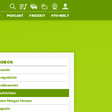
Playlist
Staupilot
Wetter
Webcam
Mein FFH
O
PODCAST
FREIZEIT
FFH-WELT
IDEOS
eueste
stgeklickt
estbewertet
achrichten
uten Morgen Hessen
agazin