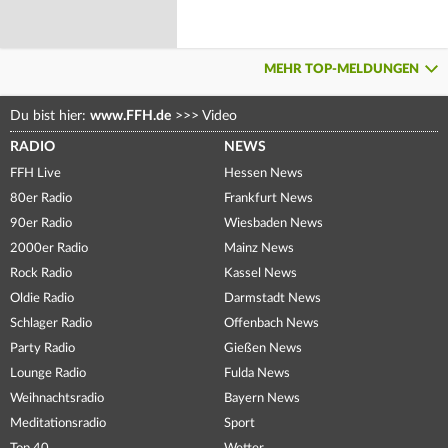
MEHR TOP-MELDUNGEN
Du bist hier:
www.FFH.de
>>>
Video
RADIO
NEWS
FFH Live
Hessen News
80er Radio
Frankfurt News
90er Radio
Wiesbaden News
2000er Radio
Mainz News
Rock Radio
Kassel News
Oldie Radio
Darmstadt News
Schlager Radio
Offenbach News
Party Radio
Gießen News
Lounge Radio
Fulda News
Weihnachtsradio
Bayern News
Meditationsradio
Sport