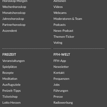
Horoskop Morgen
Aktionen
Wochenhoroskop
Videos
Monatshoroskop
Webcams
Jahreshoroskop
Moderatoren & Team
Partnerhoroskop
Podcasts
Aszendent
News-Podcast
Themen-Ticker
Voting
FREIZEIT
FFH-WELT
Veranstaltungen
FFH-App
Spielplätze
Newsletter
Rezepte
Kontakt
Meditation
Frequenzen
Ausflugsziele
Jobs
Freizeit-Tipps
Führungen
Ticketshop
Presse
Lotto Hessen
Radiowerbung