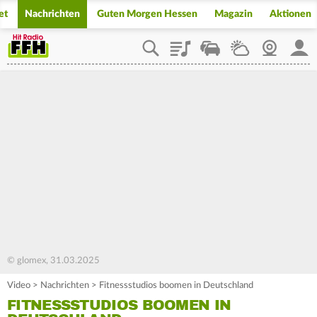
et
Nachrichten
Guten Morgen Hessen
Magazin
Aktionen
Playlist
Staupilot
Wetter
Webcam
Mein
© glomex, 31.03.2025
Video
>
Nachrichten
>
Fitnessstudios boomen in Deutschland
FITNESSSTUDIOS BOOMEN IN