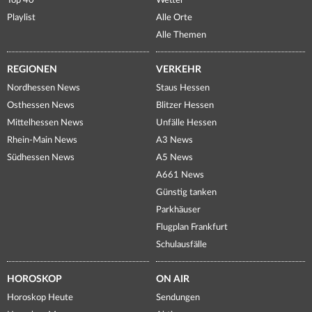
Top 40
Wetter
Playlist
Alle Orte
Alle Themen
REGIONEN
VERKEHR
Nordhessen News
Staus Hessen
Osthessen News
Blitzer Hessen
Mittelhessen News
Unfälle Hessen
Rhein-Main News
A3 News
Südhessen News
A5 News
A661 News
Günstig tanken
Parkhäuser
Flugplan Frankfurt
Schulausfälle
HOROSKOP
ON AIR
Horoskop Heute
Sendungen