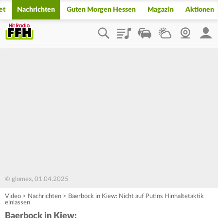
et
Nachrichten
Guten Morgen Hessen
Magazin
Aktionen
Playlist
Staupilot
Wetter
Webcam
Mein
© glomex, 01.04.2025
Video
>
Nachrichten
>
Baerbock in Kiew: Nicht auf Putins Hinhaltetaktik
einlassen
Baerbock in Kiew: