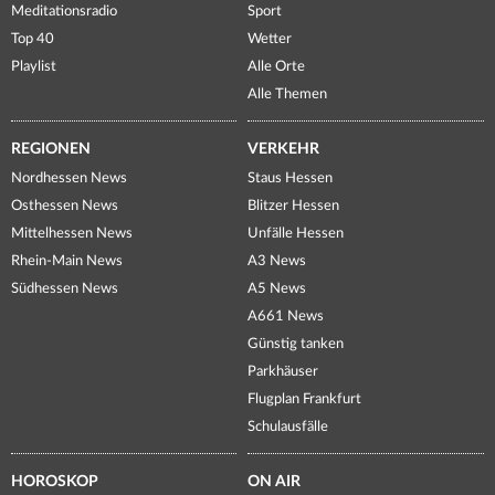
Meditationsradio
Sport
Top 40
Wetter
Playlist
Alle Orte
Alle Themen
REGIONEN
VERKEHR
Nordhessen News
Staus Hessen
Osthessen News
Blitzer Hessen
Mittelhessen News
Unfälle Hessen
Rhein-Main News
A3 News
Südhessen News
A5 News
A661 News
Günstig tanken
Parkhäuser
Flugplan Frankfurt
Schulausfälle
HOROSKOP
ON AIR