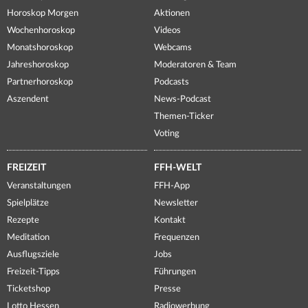
Horoskop Morgen
Aktionen
Wochenhoroskop
Videos
Monatshoroskop
Webcams
Jahreshoroskop
Moderatoren & Team
Partnerhoroskop
Podcasts
Aszendent
News-Podcast
Themen-Ticker
Voting
FREIZEIT
FFH-WELT
Veranstaltungen
FFH-App
Spielplätze
Newsletter
Rezepte
Kontakt
Meditation
Frequenzen
Ausflugsziele
Jobs
Freizeit-Tipps
Führungen
Ticketshop
Presse
Lotto Hessen
Radiowerbung