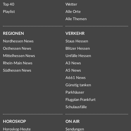
Top 40
Wetter
Playlist
Alle Orte
Alle Themen
REGIONEN
VERKEHR
Nordhessen News
Staus Hessen
Osthessen News
Blitzer Hessen
Mittelhessen News
Unfälle Hessen
Rhein-Main News
A3 News
Südhessen News
A5 News
A661 News
Günstig tanken
Parkhäuser
Flugplan Frankfurt
Schulausfälle
HOROSKOP
ON AIR
Horoskop Heute
Sendungen