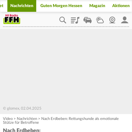
et
Nachrichten
Guten Morgen Hessen
Magazin
Aktionen
Playlist
Staupilot
Wetter
Webcam
Mein
© glomex, 02.04.2025
Video
>
Nachrichten
>
Nach Erdbeben: Rettungshunde als emotionale
Stütze für Betroffene
Nach Erdbeben: