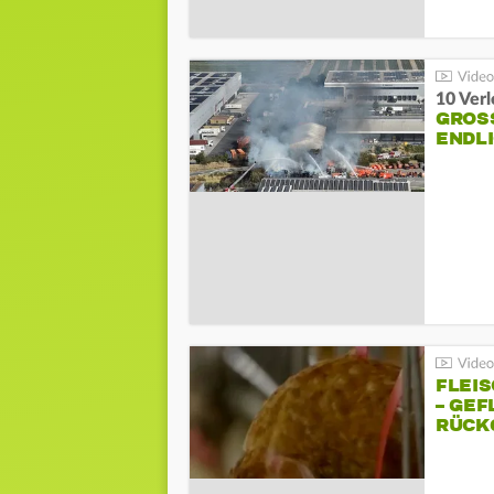
10 Ver
GROSS
NDLI
FLEI
– GEF
ÜCKG