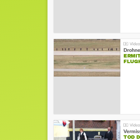
Drohnen
ERMI
FLUG
Vermis
TOD 