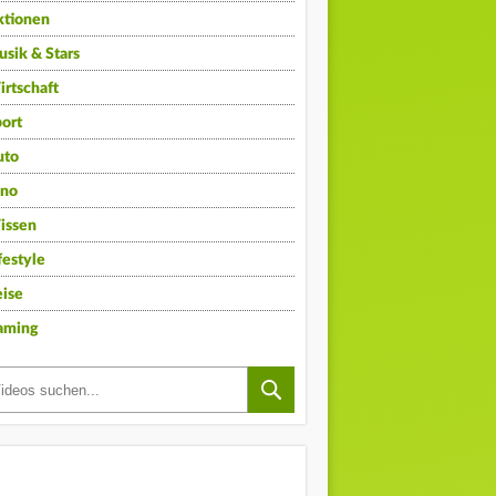
ktionen
sik & Stars
rtschaft
ort
uto
ino
issen
festyle
ise
aming