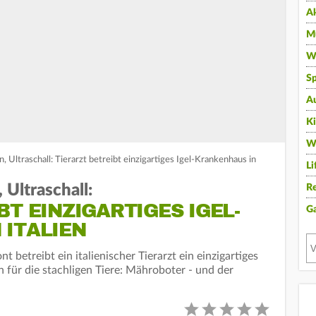
A
Mu
Wi
Sp
A
K
W
Ultraschall: Tierarzt betreibt einzigartiges Igel-Krankenhaus in
Li
Ultraschall:
Re
BT EINZIGARTIGES IGEL-
G
 ITALIEN
betreibt ein italienischer Tierarzt ein einzigartiges
für die stachligen Tiere: Mähroboter - und der