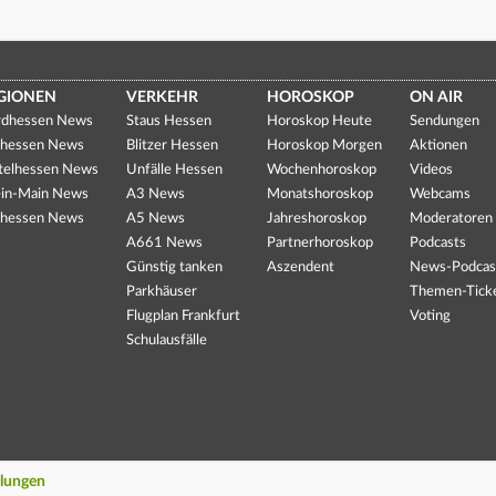
GIONEN
VERKEHR
HOROSKOP
ON AIR
dhessen News
Staus Hessen
Horoskop Heute
Sendungen
hessen News
Blitzer Hessen
Horoskop Morgen
Aktionen
telhessen News
Unfälle Hessen
Wochenhoroskop
Videos
in-Main News
A3 News
Monatshoroskop
Webcams
hessen News
A5 News
Jahreshoroskop
Moderatoren
A661 News
Partnerhoroskop
Podcasts
Günstig tanken
Aszendent
News-Podcas
Parkhäuser
Themen-Tick
Flugplan Frankfurt
Voting
Schulausfälle
llungen