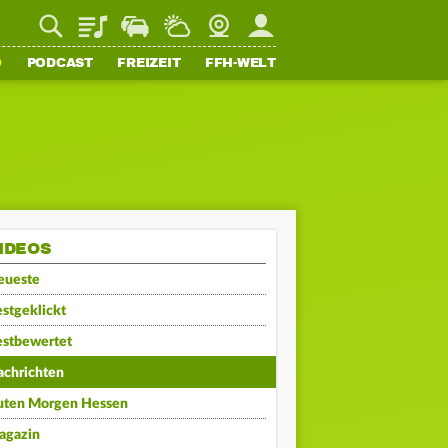
Playlist
Staupilot
Wetter
Webcam
Mein FFH
O
PODCAST
FREIZEIT
FFH-WELT
IDEOS
eueste
stgeklickt
estbewertet
achrichten
uten Morgen Hessen
agazin