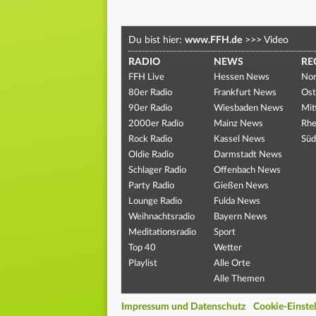
Du bist hier:
www.FFH.de
>>>
Video
RADIO
NEWS
RE
FFH Live
Hessen News
Nor
80er Radio
Frankfurt News
Ost
90er Radio
Wiesbaden News
Mit
2000er Radio
Mainz News
Rhe
Rock Radio
Kassel News
Süd
Oldie Radio
Darmstadt News
Schlager Radio
Offenbach News
Party Radio
Gießen News
Lounge Radio
Fulda News
Weihnachtsradio
Bayern News
Meditationsradio
Sport
Top 40
Wetter
Playlist
Alle Orte
Alle Themen
Impressum und Datenschutz
Cookie-Einste