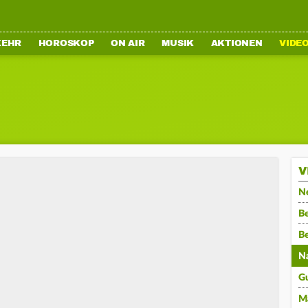
KEHR
HOROSKOP
ON AIR
MUSIK
AKTIONEN
VIDE
V
N
Be
B
N
G
M