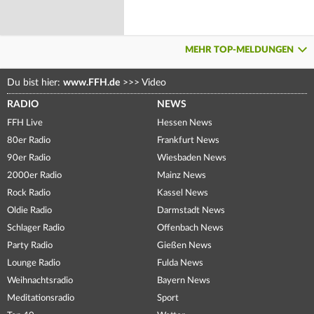
MEHR TOP-MELDUNGEN
Du bist hier:
www.FFH.de
>>>
Video
RADIO
NEWS
FFH Live
Hessen News
80er Radio
Frankfurt News
90er Radio
Wiesbaden News
2000er Radio
Mainz News
Rock Radio
Kassel News
Oldie Radio
Darmstadt News
Schlager Radio
Offenbach News
Party Radio
Gießen News
Lounge Radio
Fulda News
Weihnachtsradio
Bayern News
Meditationsradio
Sport