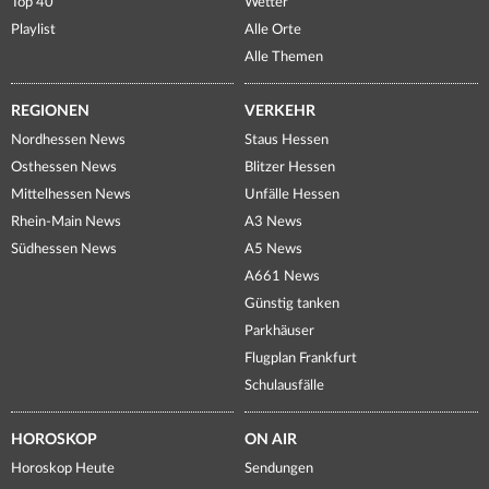
Top 40
Wetter
Playlist
Alle Orte
Alle Themen
REGIONEN
VERKEHR
Nordhessen News
Staus Hessen
Osthessen News
Blitzer Hessen
Mittelhessen News
Unfälle Hessen
Rhein-Main News
A3 News
Südhessen News
A5 News
A661 News
Günstig tanken
Parkhäuser
Flugplan Frankfurt
Schulausfälle
HOROSKOP
ON AIR
Horoskop Heute
Sendungen