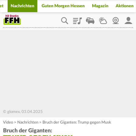
et
Nachrichten
Guten Morgen Hessen
Magazin
Aktionen
Playlist
Staupilot
Wetter
Webcam
Mein
© glomex, 03.04.2025
Video
>
Nachrichten
>
Bruch der Giganten: Trump gegen Musk
Bruch der Giganten: