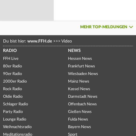
MEHR TOP-MELDUNGEN
Du bist hier:
www.FFH.de
>>>
Video
RADIO
NEWS
FFH Live
Hessen News
80er Radio
Frankfurt News
90er Radio
Wiesbaden News
2000er Radio
Mainz News
Rock Radio
Kassel News
Oldie Radio
Darmstadt News
Schlager Radio
Offenbach News
Party Radio
Gießen News
Lounge Radio
Fulda News
Weihnachtsradio
Bayern News
Meditationsradio
Sport