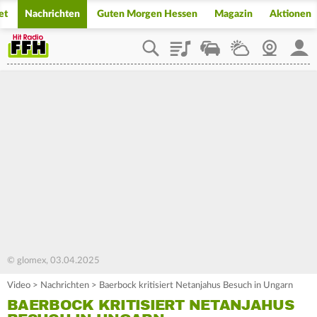
et
Nachrichten
Guten Morgen Hessen
Magazin
Aktionen
Playlist
Staupilot
Wetter
Webcam
Mein
© glomex, 03.04.2025
Video
>
Nachrichten
>
Baerbock kritisiert Netanjahus Besuch in Ungarn
BAERBOCK KRITISIERT NETANJAHUS