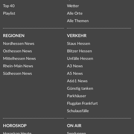
Top 40
Wetter
Playlist
Alle Orte
Alle Themen
REGIONEN
VERKEHR
Nordhessen News
Staus Hessen
Osthessen News
Blitzer Hessen
Mittelhessen News
Unfälle Hessen
Rhein-Main News
A3 News
Südhessen News
A5 News
A661 News
Günstig tanken
Parkhäuser
Flugplan Frankfurt
Schulausfälle
HOROSKOP
ON AIR
Horoskop Heute
Sendungen