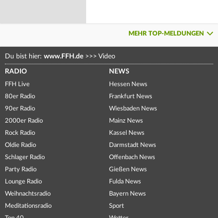
MEHR TOP-MELDUNGEN
Du bist hier:
www.FFH.de
>>>
Video
RADIO
NEWS
FFH Live
Hessen News
80er Radio
Frankfurt News
90er Radio
Wiesbaden News
2000er Radio
Mainz News
Rock Radio
Kassel News
Oldie Radio
Darmstadt News
Schlager Radio
Offenbach News
Party Radio
Gießen News
Lounge Radio
Fulda News
Weihnachtsradio
Bayern News
Meditationsradio
Sport