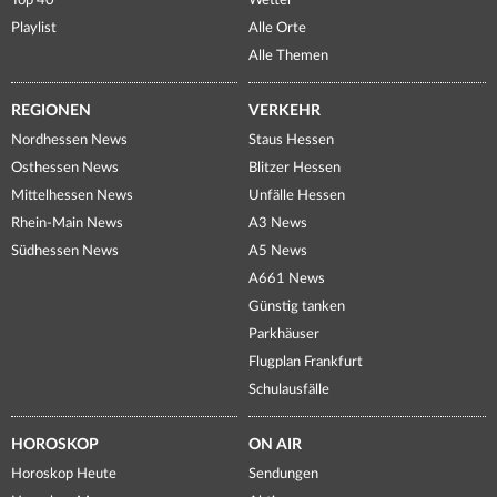
Top 40
Wetter
Playlist
Alle Orte
Alle Themen
REGIONEN
VERKEHR
Nordhessen News
Staus Hessen
Osthessen News
Blitzer Hessen
Mittelhessen News
Unfälle Hessen
Rhein-Main News
A3 News
Südhessen News
A5 News
A661 News
Günstig tanken
Parkhäuser
Flugplan Frankfurt
Schulausfälle
HOROSKOP
ON AIR
Horoskop Heute
Sendungen