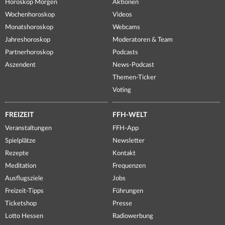
Horoskop Morgen
Aktionen
Wochenhoroskop
Videos
Monatshoroskop
Webcams
Jahreshoroskop
Moderatoren & Team
Partnerhoroskop
Podcasts
Aszendent
News-Podcast
Themen-Ticker
Voting
FREIZEIT
FFH-WELT
Veranstaltungen
FFH-App
Spielplätze
Newsletter
Rezepte
Kontakt
Meditation
Frequenzen
Ausflugsziele
Jobs
Freizeit-Tipps
Führungen
Ticketshop
Presse
Lotto Hessen
Radiowerbung