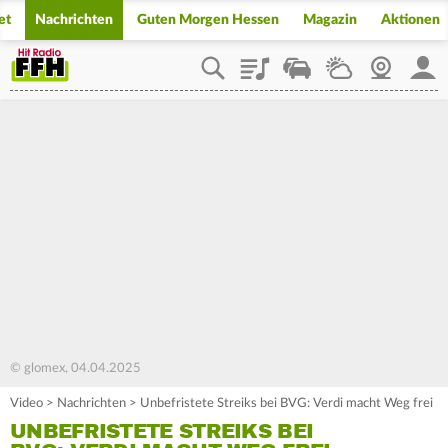
et
Nachrichten
Guten Morgen Hessen
Magazin
Aktionen
Playlist
Staupilot
Wetter
Webcam
Mein
© glomex, 04.04.2025
Video
>
Nachrichten
>
Unbefristete Streiks bei BVG: Verdi macht Weg frei
UNBEFRISTETE STREIKS BEI