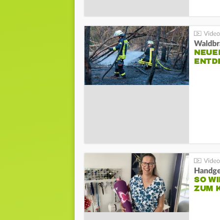
Waldbr
NEUE
ENTD
Handge
SO WI
ZUM 