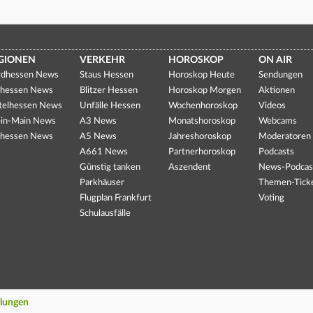
GIONEN
VERKEHR
HOROSKOP
ON AIR
dhessen News
Staus Hessen
Horoskop Heute
Sendungen
hessen News
Blitzer Hessen
Horoskop Morgen
Aktionen
telhessen News
Unfälle Hessen
Wochenhoroskop
Videos
in-Main News
A3 News
Monatshoroskop
Webcams
hessen News
A5 News
Jahreshoroskop
Moderatoren
A661 News
Partnerhoroskop
Podcasts
Günstig tanken
Aszendent
News-Podcas
Parkhäuser
Themen-Tick
Flugplan Frankfurt
Voting
Schulausfälle
llungen