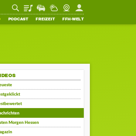
Playlist
Staupilot
Wetter
Webcam
Mein FFH
O
PODCAST
FREIZEIT
FFH-WELT
IDEOS
eueste
stgeklickt
estbewertet
achrichten
uten Morgen Hessen
agazin