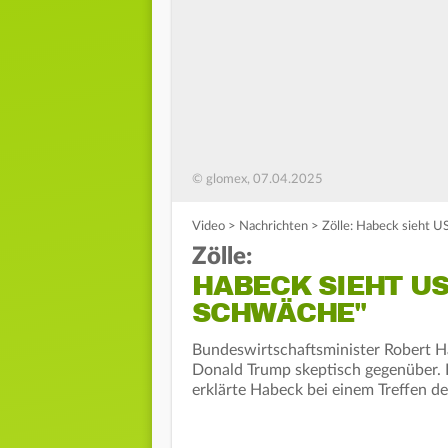
© glomex, 07.04.2025
Video
>
Nachrichten
>
Zölle: Habeck sieht U
Zölle:
HABECK SIEHT US
SCHWÄCHE"
Bundeswirtschaftsminister Robert Ha
Donald Trump skeptisch gegenüber. D
erklärte Habeck bei einem Treffen d