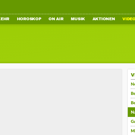
KEHR
HOROSKOP
ON AIR
MUSIK
AKTIONEN
VIDE
V
N
Be
B
N
G
M