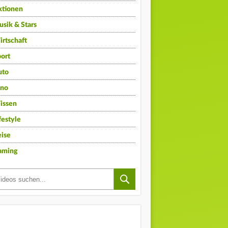
ktionen
sik & Stars
rtschaft
ort
uto
ino
issen
festyle
ise
aming