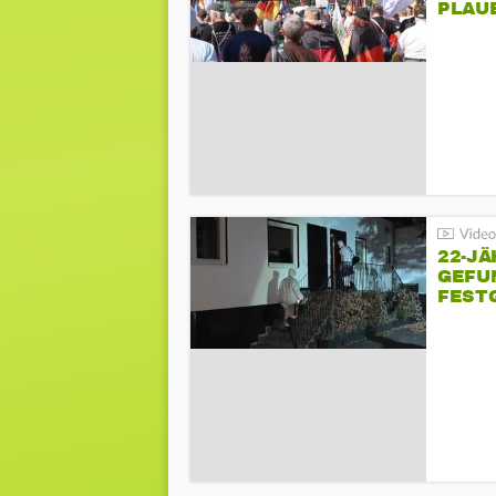
PLAU
GEGE
22-JÄ
GEFU
FEST