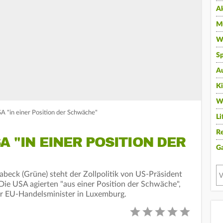
A
Mu
Wi
Sp
A
K
W
SA "in einer Position der Schwäche"
Li
Re
A "IN EINER POSITION DER
G
beck (Grüne) steht der Zollpolitik von US-Präsident
ie USA agierten "aus einer Position der Schwäche",
er EU-Handelsminister in Luxemburg.