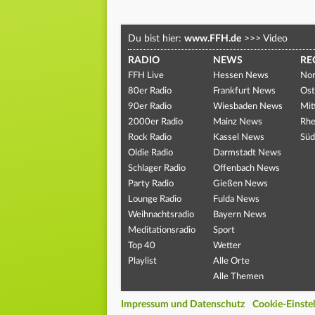
Du bist hier:
www.FFH.de
>>>
Video
RADIO
NEWS
RE
FFH Live
Hessen News
Nor
80er Radio
Frankfurt News
Ost
90er Radio
Wiesbaden News
Mit
2000er Radio
Mainz News
Rhe
Rock Radio
Kassel News
Süd
Oldie Radio
Darmstadt News
Schlager Radio
Offenbach News
Party Radio
Gießen News
Lounge Radio
Fulda News
Weihnachtsradio
Bayern News
Meditationsradio
Sport
Top 40
Wetter
Playlist
Alle Orte
Alle Themen
Impressum und Datenschutz
Cookie-Einste