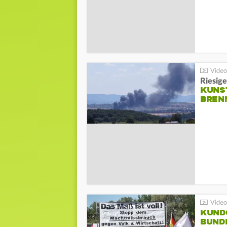
Riesige
KUNS
BREN
KUND
BUND