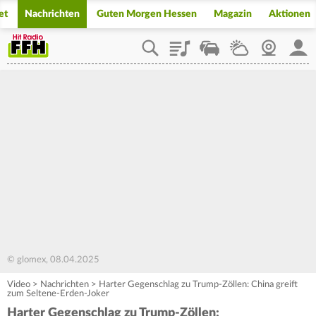
et
Nachrichten
Guten Morgen Hessen
Magazin
Aktionen
Playlist
Staupilot
Wetter
Webcam
Mein
© glomex, 08.04.2025
Video
>
Nachrichten
>
Harter Gegenschlag zu Trump-Zöllen: China greift
zum Seltene-Erden-Joker
Harter Gegenschlag zu Trump-Zöllen: