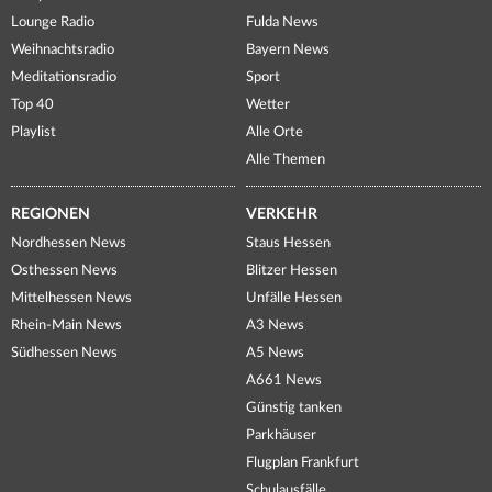
Lounge Radio
Fulda News
Weihnachtsradio
Bayern News
Meditationsradio
Sport
Top 40
Wetter
Playlist
Alle Orte
Alle Themen
REGIONEN
VERKEHR
Nordhessen News
Staus Hessen
Osthessen News
Blitzer Hessen
Mittelhessen News
Unfälle Hessen
Rhein-Main News
A3 News
Südhessen News
A5 News
A661 News
Günstig tanken
Parkhäuser
Flugplan Frankfurt
Schulausfälle