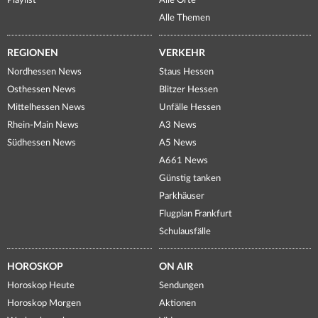
Playlist
Alle Orte
Alle Themen
REGIONEN
VERKEHR
Nordhessen News
Staus Hessen
Osthessen News
Blitzer Hessen
Mittelhessen News
Unfälle Hessen
Rhein-Main News
A3 News
Südhessen News
A5 News
A661 News
Günstig tanken
Parkhäuser
Flugplan Frankfurt
Schulausfälle
HOROSKOP
ON AIR
Horoskop Heute
Sendungen
Horoskop Morgen
Aktionen