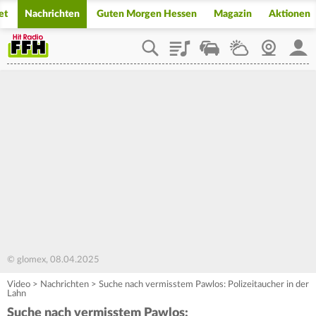
et
Nachrichten
Guten Morgen Hessen
Magazin
Aktionen
Playlist
Staupilot
Wetter
Webcam
Mein
© glomex, 08.04.2025
Video
>
Nachrichten
>
Suche nach vermisstem Pawlos: Polizeitaucher in der
Lahn
Suche nach vermisstem Pawlos: