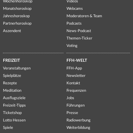
Wochenhoroskop
Videos
Monatshoroskop
Webcams
Jahreshoroskop
Moderatoren & Team
Partnerhoroskop
Podcasts
Aszendent
News-Podcast
Themen-Ticker
Voting
FREIZEIT
FFH-WELT
Veranstaltungen
FFH-App
Spielplätze
Newsletter
Rezepte
Kontakt
Meditation
Frequenzen
Ausflugsziele
Jobs
Freizeit-Tipps
Führungen
Ticketshop
Presse
Lotto Hessen
Radiowerbung
Spiele
Weiterbildung