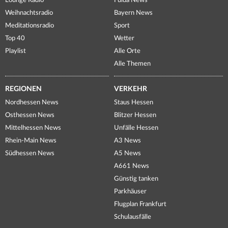
Lounge Radio
Fulda News
Weihnachtsradio
Bayern News
Meditationsradio
Sport
Top 40
Wetter
Playlist
Alle Orte
Alle Themen
REGIONEN
VERKEHR
Nordhessen News
Staus Hessen
Osthessen News
Blitzer Hessen
Mittelhessen News
Unfälle Hessen
Rhein-Main News
A3 News
Südhessen News
A5 News
A661 News
Günstig tanken
Parkhäuser
Flugplan Frankfurt
Schulausfälle