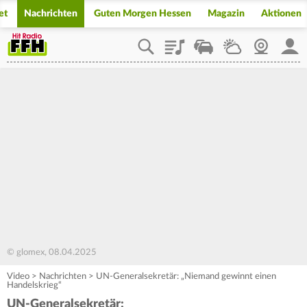
et
Nachrichten
Guten Morgen Hessen
Magazin
Aktionen
Playlist
Staupilot
Wetter
Webcam
Mein
© glomex, 08.04.2025
Video
>
Nachrichten
>
UN-Generalsekretär: „Niemand gewinnt einen
Handelskrieg“
UN-Generalsekretär: