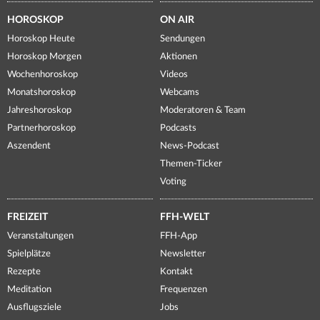
HOROSKOP
ON AIR
Horoskop Heute
Sendungen
Horoskop Morgen
Aktionen
Wochenhoroskop
Videos
Monatshoroskop
Webcams
Jahreshoroskop
Moderatoren & Team
Partnerhoroskop
Podcasts
Aszendent
News-Podcast
Themen-Ticker
Voting
FREIZEIT
FFH-WELT
Veranstaltungen
FFH-App
Spielplätze
Newsletter
Rezepte
Kontakt
Meditation
Frequenzen
Ausflugsziele
Jobs