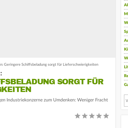
A
Mu
Wi
Sp
A
K
W
n: Geringere Schiffsbeladung sorgt für Lieferschwierigkeiten
Li
:
Re
FFSBELADUNG SORGT FÜR
G
GKEITEN
ngen Industriekonzerne zum Umdenken: Weniger Fracht