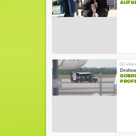
AUFG
Drohnen
DOBR
PROF