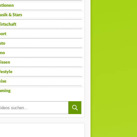
ktionen
sik & Stars
rtschaft
ort
uto
ino
issen
festyle
ise
aming