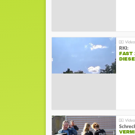
RKI:
FAST 
DIES
Schreck
VERM