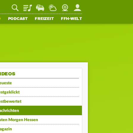
Playlist
Staupilot
Wetter
Webcam
Mein FFH
O
PODCAST
FREIZEIT
FFH-WELT
IDEOS
eueste
stgeklickt
estbewertet
achrichten
uten Morgen Hessen
agazin