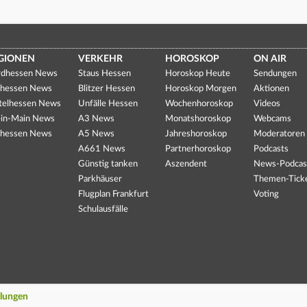
GIONEN
VERKEHR
HOROSKOP
ON AIR
dhessen News
Staus Hessen
Horoskop Heute
Sendungen
hessen News
Blitzer Hessen
Horoskop Morgen
Aktionen
telhessen News
Unfälle Hessen
Wochenhoroskop
Videos
in-Main News
A3 News
Monatshoroskop
Webcams
hessen News
A5 News
Jahreshoroskop
Moderatoren
A661 News
Partnerhoroskop
Podcasts
Günstig tanken
Aszendent
News-Podcas
Parkhäuser
Themen-Tick
Flugplan Frankfurt
Voting
Schulausfälle
llungen