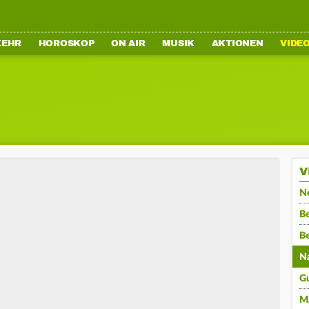
KEHR
HOROSKOP
ON AIR
MUSIK
AKTIONEN
VIDE
V
N
Be
B
N
G
M