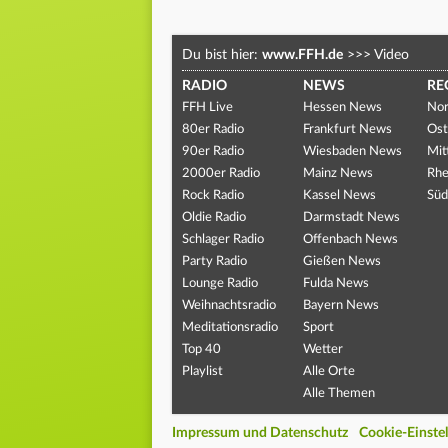
Du bist hier:
www.FFH.de
>>>
Video
RADIO
NEWS
RE
FFH Live
Hessen News
Nor
80er Radio
Frankfurt News
Ost
90er Radio
Wiesbaden News
Mit
2000er Radio
Mainz News
Rhe
Rock Radio
Kassel News
Süd
Oldie Radio
Darmstadt News
Schlager Radio
Offenbach News
Party Radio
Gießen News
Lounge Radio
Fulda News
Weihnachtsradio
Bayern News
Meditationsradio
Sport
Top 40
Wetter
Playlist
Alle Orte
Alle Themen
Impressum und Datenschutz
Cookie-Einste