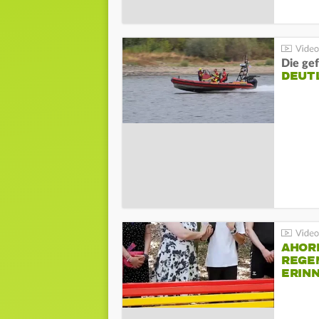
Die gef
DEUT
AHOR
REGE
ERIN
BEIM 