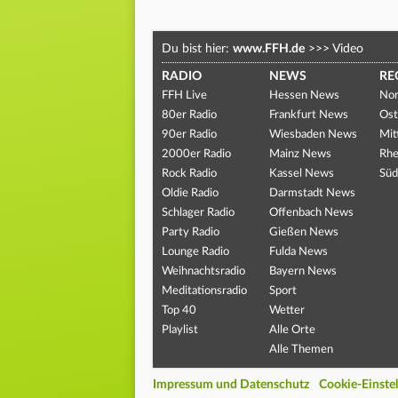
Du bist hier:
www.FFH.de
>>>
Video
RADIO
NEWS
RE
FFH Live
Hessen News
Nor
80er Radio
Frankfurt News
Ost
90er Radio
Wiesbaden News
Mit
2000er Radio
Mainz News
Rhe
Rock Radio
Kassel News
Süd
Oldie Radio
Darmstadt News
Schlager Radio
Offenbach News
Party Radio
Gießen News
Lounge Radio
Fulda News
Weihnachtsradio
Bayern News
Meditationsradio
Sport
Top 40
Wetter
Playlist
Alle Orte
Alle Themen
Impressum und Datenschutz
Cookie-Einste