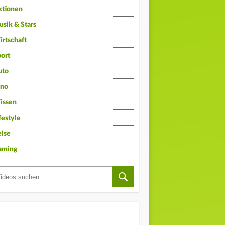
ktionen
sik & Stars
rtschaft
ort
uto
ino
issen
festyle
ise
aming