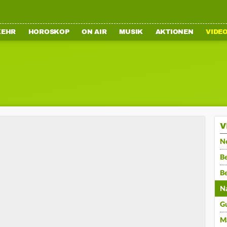
KEHR
HOROSKOP
ON AIR
MUSIK
AKTIONEN
VIDE
V
N
Be
B
N
G
M