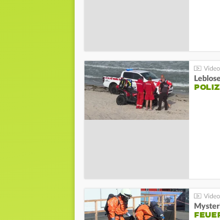
Leblos
POLIZ
Mysteri
FEUE