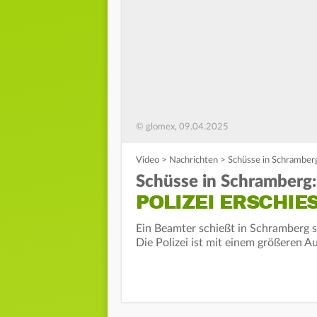
© glomex, 09.04.2025
Video
>
Nachrichten
>
Schüsse in Schramberg
Schüsse in Schramberg:
POLIZEI ERSCHIE
Ein Beamter schießt in Schramberg sü
Die Polizei ist mit einem größeren A