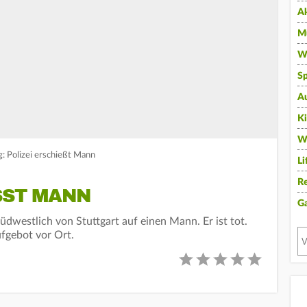
A
Mu
Wi
Sp
A
K
W
: Polizei erschießt Mann
Li
Re
SST MANN
G
dwestlich von Stuttgart auf einen Mann. Er ist tot.
ufgebot vor Ort.