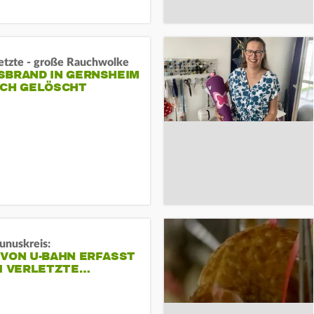
letzte - große Rauchwolke
BRAND IN GERNSHEIM E
CH GELÖSCHT
unuskreis:
 VON U-BAHN ERFASST
EI VERLETZTE…