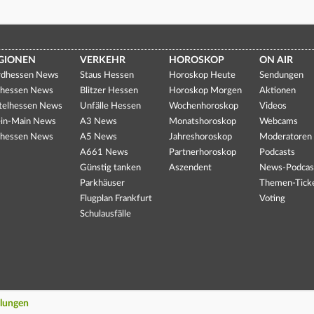
GIONEN
VERKEHR
HOROSKOP
ON AIR
dhessen News
Staus Hessen
Horoskop Heute
Sendungen
hessen News
Blitzer Hessen
Horoskop Morgen
Aktionen
telhessen News
Unfälle Hessen
Wochenhoroskop
Videos
in-Main News
A3 News
Monatshoroskop
Webcams
hessen News
A5 News
Jahreshoroskop
Moderatoren
A661 News
Partnerhoroskop
Podcasts
Günstig tanken
Aszendent
News-Podcas
Parkhäuser
Themen-Tick
Flugplan Frankfurt
Voting
Schulausfälle
llungen