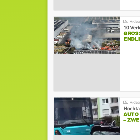
10 Ver
GROSS
NDLI
Hochta
AUTO
– ZW