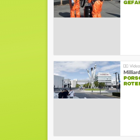
GEFA
Millia
PORSC
ROTE