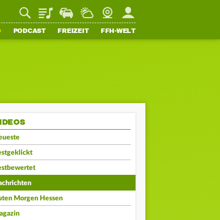
Playlist
Staupilot
Wetter
Webcam
Mein FFH
O
PODCAST
FREIZEIT
FFH-WELT
IDEOS
eueste
stgeklickt
estbewertet
achrichten
uten Morgen Hessen
agazin