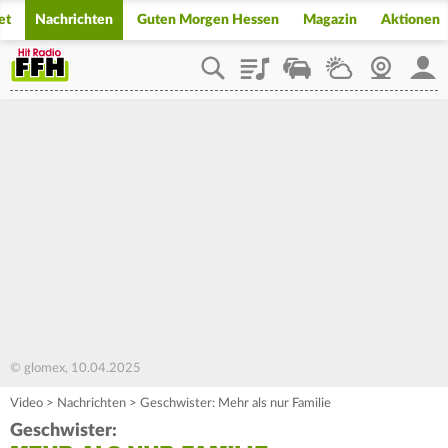
et
Nachrichten
Guten Morgen Hessen
Magazin
Aktionen
Playlist
Staupilot
Wetter
Webcam
Mein
© glomex, 10.04.2025
Video
>
Nachrichten
>
Geschwister: Mehr als nur Familie
Geschwister: