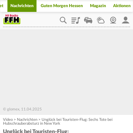
et
Nachrichten
Guten Morgen Hessen
Magazin
Aktionen
Playlist
Staupilot
Wetter
Webcam
Mein
© glomex, 11.04.2025
Video
>
Nachrichten
>
Unglück bei Touristen-Flug: Sechs Tote bei
Hubschrauberabsturz in New York
Unglück bei Touristen-Flug: