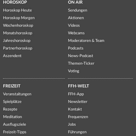
HOROSKOP
ON AIR
Horoskop Heute
Sendungen
Horoskop Morgen
Aktionen
Wochenhoroskop
Videos
Monatshoroskop
Webcams
Jahreshoroskop
Moderatoren & Team
Partnerhoroskop
Podcasts
Aszendent
News-Podcast
Themen-Ticker
Voting
FREIZEIT
FFH-WELT
Veranstaltungen
FFH-App
Spielplätze
Newsletter
Rezepte
Kontakt
Meditation
Frequenzen
Ausflugsziele
Jobs
Freizeit-Tipps
Führungen