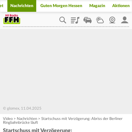
et
Nachrichten
Guten Morgen Hessen
Magazin
Aktionen
Playlist
Staupilot
Wetter
Webcam
Mein
© glomex, 11.04.2025
Video
>
Nachrichten
>
Startschuss mit Verzögerung: Abriss der Berliner
Ringbahnbrücke läuft
Startschuss mit Verzögerung: