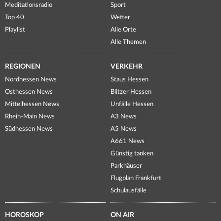
Meditationsradio
Sport
Top 40
Wetter
Playlist
Alle Orte
Alle Themen
REGIONEN
VERKEHR
Nordhessen News
Staus Hessen
Osthessen News
Blitzer Hessen
Mittelhessen News
Unfälle Hessen
Rhein-Main News
A3 News
Südhessen News
A5 News
A661 News
Günstig tanken
Parkhäuser
Flugplan Frankfurt
Schulausfälle
HOROSKOP
ON AIR