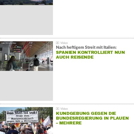
Nach heftigem Streit mit Italien:
SPANIEN KONTROLLIERT NUN
AUCH REISENDE
KUNDGEBUNG GEGEN DIE
BUNDESREGIERUNG IN PLAUEN
– MEHRERE
GEGENDEMONSTRATIONEN