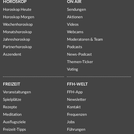
HOROSKOP
ON AIR
Horoskop Heute
Sendungen
Horoskop Morgen
Aktionen
Wochenhoroskop
Videos
Monatshoroskop
Webcams
Jahreshoroskop
Moderatoren & Team
Partnerhoroskop
Podcasts
Aszendent
News-Podcast
Themen-Ticker
Voting
FREIZEIT
FFH-WELT
Veranstaltungen
FFH-App
Spielplätze
Newsletter
Rezepte
Kontakt
Meditation
Frequenzen
Ausflugsziele
Jobs
Freizeit-Tipps
Führungen