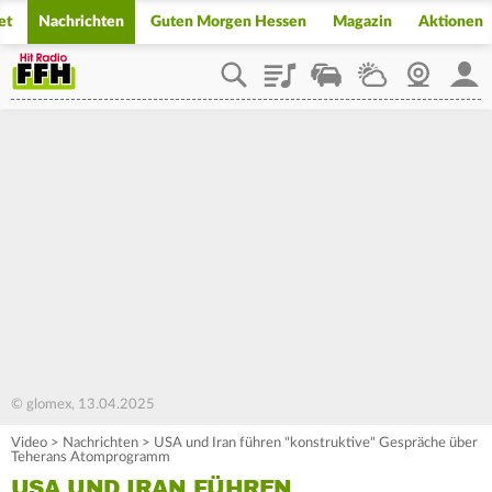
et
Nachrichten
Guten Morgen Hessen
Magazin
Aktionen
Playlist
Staupilot
Wetter
Webcam
Mein
© glomex, 13.04.2025
Video
>
Nachrichten
>
USA und Iran führen "konstruktive" Gespräche über
Teherans Atomprogramm
USA UND IRAN FÜHREN