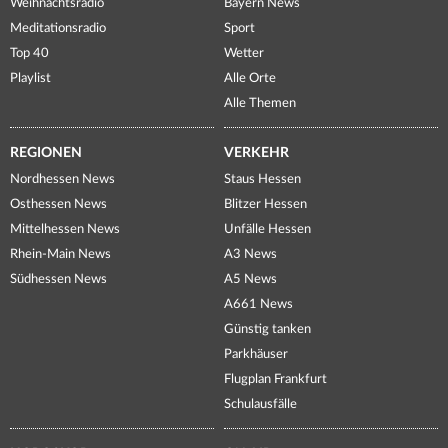
Weihnachtsradio
Bayern News
Meditationsradio
Sport
Top 40
Wetter
Playlist
Alle Orte
Alle Themen
REGIONEN
VERKEHR
Nordhessen News
Staus Hessen
Osthessen News
Blitzer Hessen
Mittelhessen News
Unfälle Hessen
Rhein-Main News
A3 News
Südhessen News
A5 News
A661 News
Günstig tanken
Parkhäuser
Flugplan Frankfurt
Schulausfälle