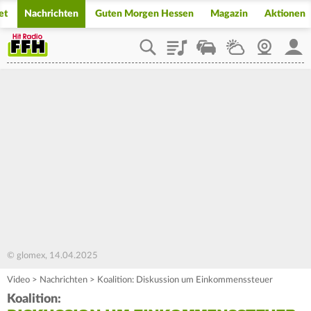
et
Nachrichten
Guten Morgen Hessen
Magazin
Aktionen
Playlist
Staupilot
Wetter
Webcam
Mein
© glomex, 14.04.2025
Video
>
Nachrichten
>
Koalition: Diskussion um Einkommenssteuer
Koalition: