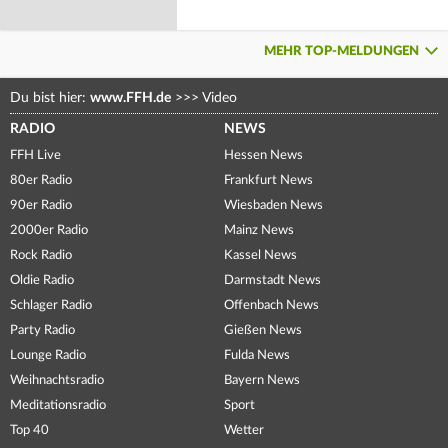
MEHR TOP-MELDUNGEN
Du bist hier:
www.FFH.de
>>>
Video
RADIO
NEWS
FFH Live
Hessen News
80er Radio
Frankfurt News
90er Radio
Wiesbaden News
2000er Radio
Mainz News
Rock Radio
Kassel News
Oldie Radio
Darmstadt News
Schlager Radio
Offenbach News
Party Radio
Gießen News
Lounge Radio
Fulda News
Weihnachtsradio
Bayern News
Meditationsradio
Sport
Top 40
Wetter