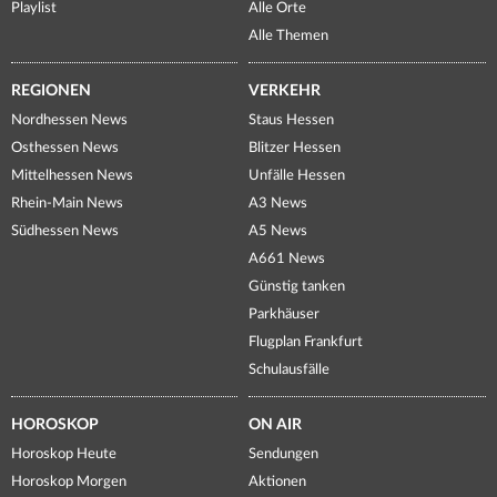
Playlist
Alle Orte
Alle Themen
REGIONEN
VERKEHR
Nordhessen News
Staus Hessen
Osthessen News
Blitzer Hessen
Mittelhessen News
Unfälle Hessen
Rhein-Main News
A3 News
Südhessen News
A5 News
A661 News
Günstig tanken
Parkhäuser
Flugplan Frankfurt
Schulausfälle
HOROSKOP
ON AIR
Horoskop Heute
Sendungen
Horoskop Morgen
Aktionen