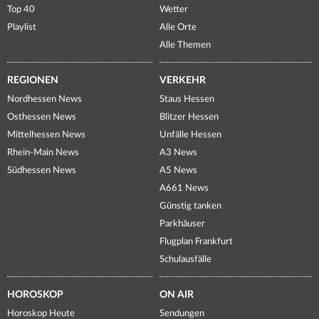
Top 40
Wetter
Playlist
Alle Orte
Alle Themen
REGIONEN
VERKEHR
Nordhessen News
Staus Hessen
Osthessen News
Blitzer Hessen
Mittelhessen News
Unfälle Hessen
Rhein-Main News
A3 News
Südhessen News
A5 News
A661 News
Günstig tanken
Parkhäuser
Flugplan Frankfurt
Schulausfälle
HOROSKOP
ON AIR
Horoskop Heute
Sendungen