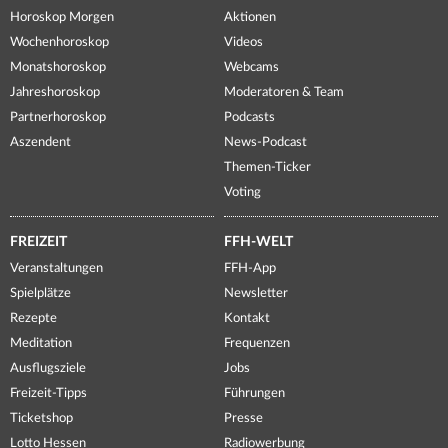
Horoskop Morgen
Aktionen
Wochenhoroskop
Videos
Monatshoroskop
Webcams
Jahreshoroskop
Moderatoren & Team
Partnerhoroskop
Podcasts
Aszendent
News-Podcast
Themen-Ticker
Voting
FREIZEIT
FFH-WELT
Veranstaltungen
FFH-App
Spielplätze
Newsletter
Rezepte
Kontakt
Meditation
Frequenzen
Ausflugsziele
Jobs
Freizeit-Tipps
Führungen
Ticketshop
Presse
Lotto Hessen
Radiowerbung