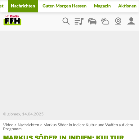
et
Nachrichten
Guten Morgen Hessen
Magazin
Aktionen
Playlist
Staupilot
Wetter
Webcam
Mein
© glomex, 14.04.2025
Video
>
Nachrichten
>
Markus Söder in Indien: Kultur und Waffen auf dem
Programm
MARKUS SÖDER IN INDIEN: KULTUR