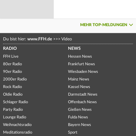
MEHR TOP-MELDUNGEN
Du bist hier:
www.FFH.de
>>>
Video
RADIO
NEWS
FFH Live
Hessen News
80er Radio
Frankfurt News
90er Radio
Wiesbaden News
2000er Radio
Mainz News
Rock Radio
Kassel News
Oldie Radio
Darmstadt News
Schlager Radio
Offenbach News
Party Radio
Gießen News
Lounge Radio
Fulda News
Weihnachtsradio
Bayern News
Meditationsradio
Sport