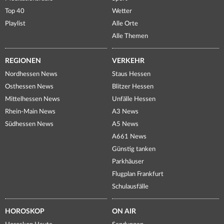
Top 40
Wetter
Playlist
Alle Orte
Alle Themen
REGIONEN
VERKEHR
Nordhessen News
Staus Hessen
Osthessen News
Blitzer Hessen
Mittelhessen News
Unfälle Hessen
Rhein-Main News
A3 News
Südhessen News
A5 News
A661 News
Günstig tanken
Parkhäuser
Flugplan Frankfurt
Schulausfälle
HOROSKOP
ON AIR