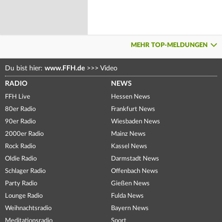
MEHR TOP-MELDUNGEN
Du bist hier:
www.FFH.de
>>>
Video
RADIO
NEWS
FFH Live
Hessen News
80er Radio
Frankfurt News
90er Radio
Wiesbaden News
2000er Radio
Mainz News
Rock Radio
Kassel News
Oldie Radio
Darmstadt News
Schlager Radio
Offenbach News
Party Radio
Gießen News
Lounge Radio
Fulda News
Weihnachtsradio
Bayern News
Meditationsradio
Sport