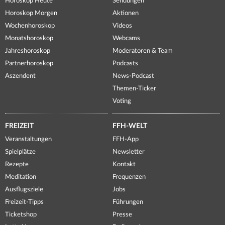
Horoskop Heute
Sendungen
Horoskop Morgen
Aktionen
Wochenhoroskop
Videos
Monatshoroskop
Webcams
Jahreshoroskop
Moderatoren & Team
Partnerhoroskop
Podcasts
Aszendent
News-Podcast
Themen-Ticker
Voting
FREIZEIT
FFH-WELT
Veranstaltungen
FFH-App
Spielplätze
Newsletter
Rezepte
Kontakt
Meditation
Frequenzen
Ausflugsziele
Jobs
Freizeit-Tipps
Führungen
Ticketshop
Presse