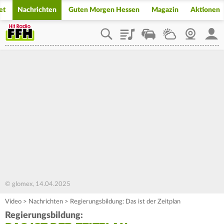
et
Nachrichten
Guten Morgen Hessen
Magazin
Aktionen
Playlist
Staupilot
Wetter
Webcam
Mein
© glomex, 14.04.2025
Video
>
Nachrichten
>
Regierungsbildung: Das ist der Zeitplan
Regierungsbildung: