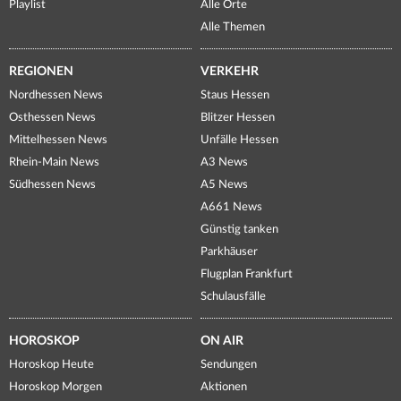
Playlist
Alle Orte
Alle Themen
REGIONEN
VERKEHR
Nordhessen News
Staus Hessen
Osthessen News
Blitzer Hessen
Mittelhessen News
Unfälle Hessen
Rhein-Main News
A3 News
Südhessen News
A5 News
A661 News
Günstig tanken
Parkhäuser
Flugplan Frankfurt
Schulausfälle
HOROSKOP
ON AIR
Horoskop Heute
Sendungen
Horoskop Morgen
Aktionen