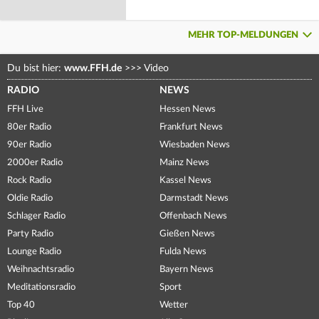
MEHR TOP-MELDUNGEN
Du bist hier:
www.FFH.de
>>>
Video
RADIO
NEWS
FFH Live
Hessen News
80er Radio
Frankfurt News
90er Radio
Wiesbaden News
2000er Radio
Mainz News
Rock Radio
Kassel News
Oldie Radio
Darmstadt News
Schlager Radio
Offenbach News
Party Radio
Gießen News
Lounge Radio
Fulda News
Weihnachtsradio
Bayern News
Meditationsradio
Sport
Top 40
Wetter