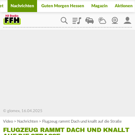
et
Nachrichten
Guten Morgen Hessen
Magazin
Aktionen
Playlist
Staupilot
Wetter
Webcam
Mein
© glomex, 16.04.2025
Video
>
Nachrichten
>
Flugzeug rammt Dach und knallt auf die Straße
FLUGZEUG RAMMT DACH UND KNALLT