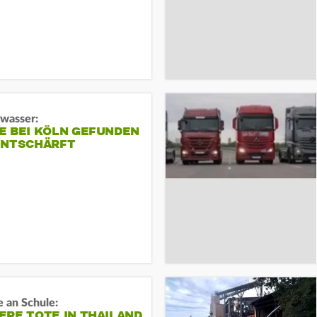
gwasser:
E BEI KÖLN GEFUNDEN
ENTSCHÄRFT
 an Schule:
RE TOTE IN THAILAND