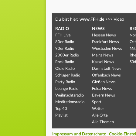
Du bist hier:
www.FFH.de
>>>
Video
RADIO
NEWS
RE
FFH Live
Hessen News
Nor
80er Radio
Frankfurt News
Ost
90er Radio
Wiesbaden News
Mit
2000er Radio
Mainz News
Rhe
Rock Radio
Kassel News
Süd
Oldie Radio
Darmstadt News
Schlager Radio
Offenbach News
Party Radio
Gießen News
Lounge Radio
Fulda News
Weihnachtsradio
Bayern News
Meditationsradio
Sport
Top 40
Wetter
Playlist
Alle Orte
Alle Themen
Impressum und Datenschutz
Cookie-Einste