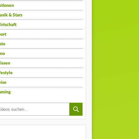
ktionen
sik & Stars
rtschaft
ort
uto
ino
issen
festyle
ise
aming