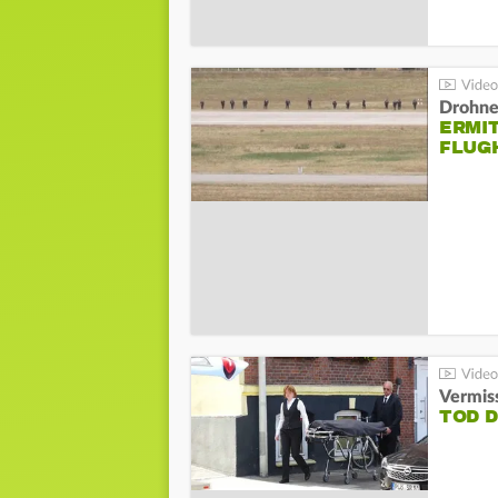
Drohnen
ERMI
FLUG
Vermis
TOD 