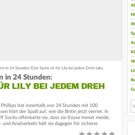
A
Mu
Wi
Sp
A
K
W
n in 24 Stunden: Eine Sache ist für Lily bei jedem Dreh tabu
Li
n in 24 Stunden:
Re
ÜR LILY BEI JEDEM DREH
G
 Phillips hat innerhalb von 24 Stunden mit 100
 hört der Spaß auf, wie die Britin jetzt verriet. In
ff Socks offenbarte sie, dass sie Küsse immer meide,
 und Analverkehr hält sie dagegen für sicherer.