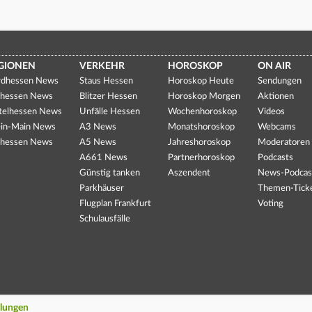
GIONEN
VERKEHR
HOROSKOP
ON AIR
dhessen News
Staus Hessen
Horoskop Heute
Sendungen
hessen News
Blitzer Hessen
Horoskop Morgen
Aktionen
telhessen News
Unfälle Hessen
Wochenhoroskop
Videos
in-Main News
A3 News
Monatshoroskop
Webcams
hessen News
A5 News
Jahreshoroskop
Moderatoren
A661 News
Partnerhoroskop
Podcasts
Günstig tanken
Aszendent
News-Podcas
Parkhäuser
Themen-Tick
Flugplan Frankfurt
Voting
Schulausfälle
llungen