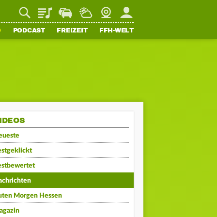
Playlist
Staupilot
Wetter
Webcam
Mein FFH
O
PODCAST
FREIZEIT
FFH-WELT
IDEOS
eueste
stgeklickt
estbewertet
achrichten
uten Morgen Hessen
agazin