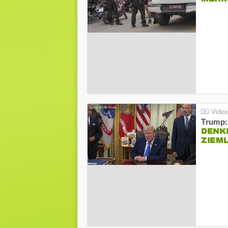
Trump:
DENKE
ZIEML