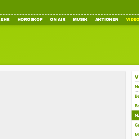
KEHR
HOROSKOP
ON AIR
MUSIK
AKTIONEN
VIDE
V
N
Be
B
N
G
M