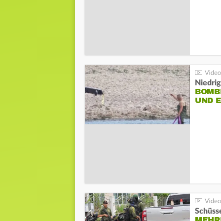
Niedri
BOMB
UND 
Schüsse
MEHRE