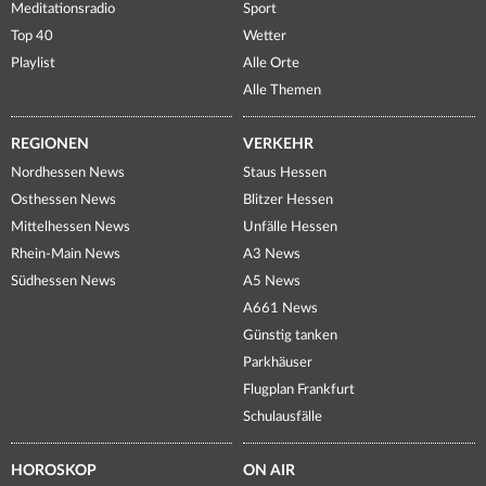
Meditationsradio
Sport
Top 40
Wetter
Playlist
Alle Orte
Alle Themen
REGIONEN
VERKEHR
Nordhessen News
Staus Hessen
Osthessen News
Blitzer Hessen
Mittelhessen News
Unfälle Hessen
Rhein-Main News
A3 News
Südhessen News
A5 News
A661 News
Günstig tanken
Parkhäuser
Flugplan Frankfurt
Schulausfälle
HOROSKOP
ON AIR