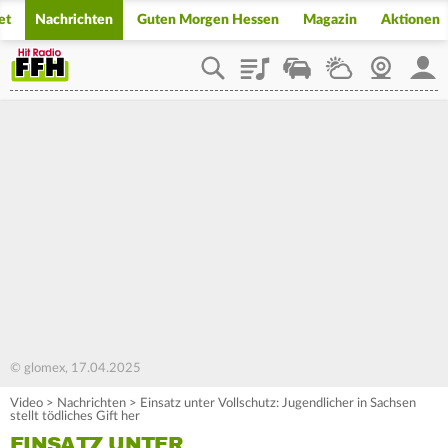
et
Nachrichten
Guten Morgen Hessen
Magazin
Aktionen
Playlist
Staupilot
Wetter
Webcam
Mein
© glomex, 17.04.2025
Video
>
Nachrichten
>
Einsatz unter Vollschutz: Jugendlicher in Sachsen
stellt tödliches Gift her
EINSATZ UNTER