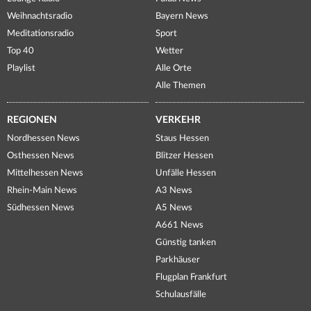
Weihnachtsradio
Bayern News
Meditationsradio
Sport
Top 40
Wetter
Playlist
Alle Orte
Alle Themen
REGIONEN
VERKEHR
Nordhessen News
Staus Hessen
Osthessen News
Blitzer Hessen
Mittelhessen News
Unfälle Hessen
Rhein-Main News
A3 News
Südhessen News
A5 News
A661 News
Günstig tanken
Parkhäuser
Flugplan Frankfurt
Schulausfälle