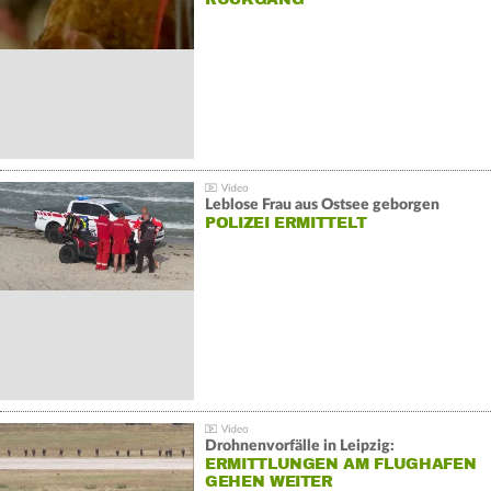
Leblose Frau aus Ostsee geborgen
POLIZEI ERMITTELT
Drohnenvorfälle in Leipzig:
ERMITTLUNGEN AM FLUGHAFEN
GEHEN WEITER