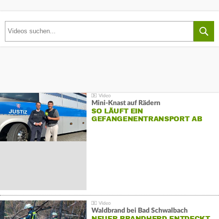
Mini-Knast auf Rädern
SO LÄUFT EIN
GEFANGENENTRANSPORT AB
Waldbrand bei Bad Schwalbach
NEUER BRANDHERD ENTDECKT