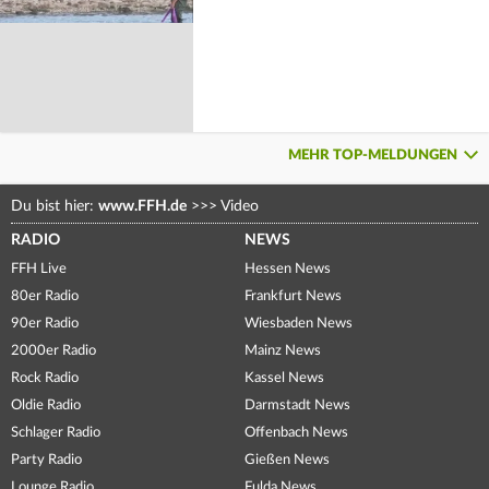
MEHR TOP-MELDUNGEN
Du bist hier:
www.FFH.de
>>>
Video
RADIO
NEWS
FFH Live
Hessen News
80er Radio
Frankfurt News
90er Radio
Wiesbaden News
2000er Radio
Mainz News
Rock Radio
Kassel News
Oldie Radio
Darmstadt News
Schlager Radio
Offenbach News
Party Radio
Gießen News
Lounge Radio
Fulda News