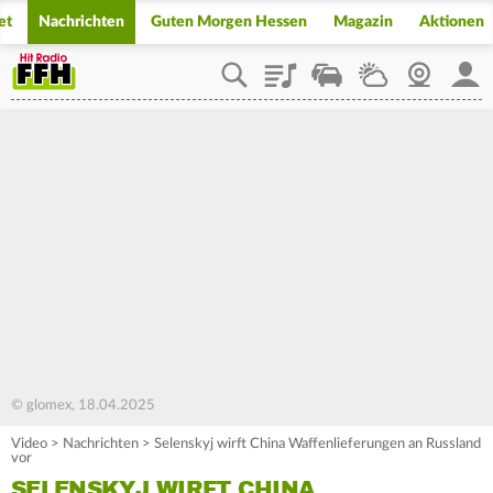
et
Nachrichten
Guten Morgen Hessen
Magazin
Aktionen
Playlist
Staupilot
Wetter
Webcam
Mein
© glomex, 18.04.2025
Video
>
Nachrichten
>
Selenskyj wirft China Waffenlieferungen an Russland
vor
SELENSKYJ WIRFT CHINA