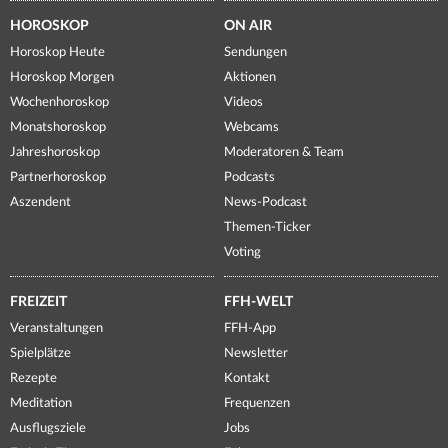
HOROSKOP
ON AIR
Horoskop Heute
Sendungen
Horoskop Morgen
Aktionen
Wochenhoroskop
Videos
Monatshoroskop
Webcams
Jahreshoroskop
Moderatoren & Team
Partnerhoroskop
Podcasts
Aszendent
News-Podcast
Themen-Ticker
Voting
FREIZEIT
FFH-WELT
Veranstaltungen
FFH-App
Spielplätze
Newsletter
Rezepte
Kontakt
Meditation
Frequenzen
Ausflugsziele
Jobs