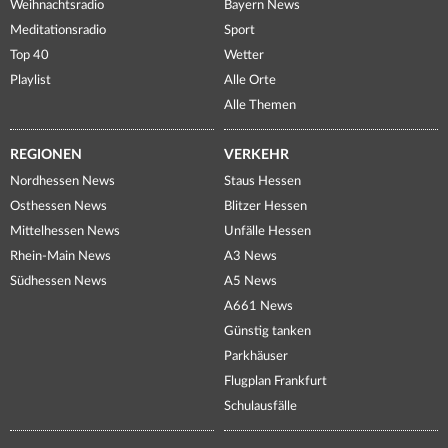
Weihnachtsradio
Bayern News
Meditationsradio
Sport
Top 40
Wetter
Playlist
Alle Orte
Alle Themen
REGIONEN
VERKEHR
Nordhessen News
Staus Hessen
Osthessen News
Blitzer Hessen
Mittelhessen News
Unfälle Hessen
Rhein-Main News
A3 News
Südhessen News
A5 News
A661 News
Günstig tanken
Parkhäuser
Flugplan Frankfurt
Schulausfälle