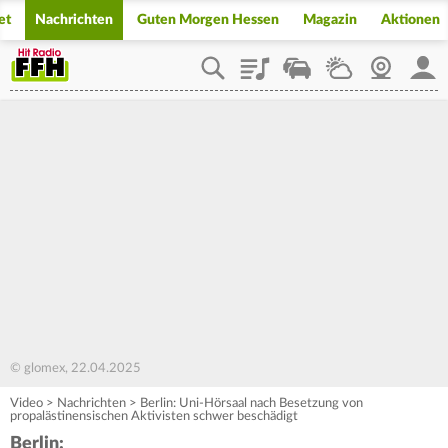
et
Nachrichten
Guten Morgen Hessen
Magazin
Aktionen
Playlist
Staupilot
Wetter
Webcam
Mein
© glomex, 22.04.2025
Video
>
Nachrichten
>
Berlin: Uni-Hörsaal nach Besetzung von
propalästinensischen Aktivisten schwer beschädigt
Berlin: