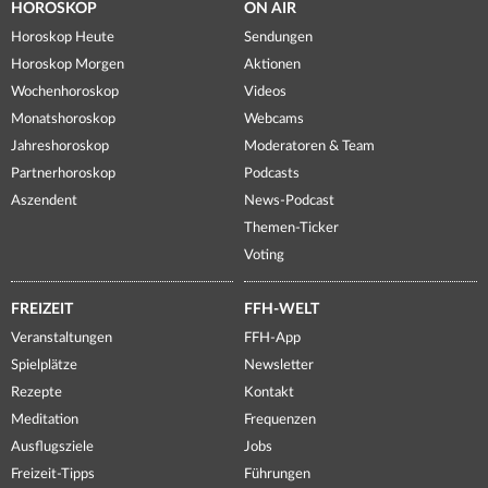
HOROSKOP
ON AIR
Horoskop Heute
Sendungen
Horoskop Morgen
Aktionen
Wochenhoroskop
Videos
Monatshoroskop
Webcams
Jahreshoroskop
Moderatoren & Team
Partnerhoroskop
Podcasts
Aszendent
News-Podcast
Themen-Ticker
Voting
FREIZEIT
FFH-WELT
Veranstaltungen
FFH-App
Spielplätze
Newsletter
Rezepte
Kontakt
Meditation
Frequenzen
Ausflugsziele
Jobs
Freizeit-Tipps
Führungen