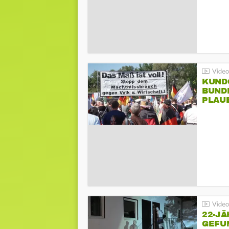
KUND
BUND
PLAU
GEGE
22-JÄ
GEFU