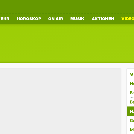
KEHR
HOROSKOP
ON AIR
MUSIK
AKTIONEN
VIDE
V
N
Be
B
N
G
M