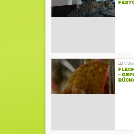
FEST
FLEI
– GEF
ÜCKG