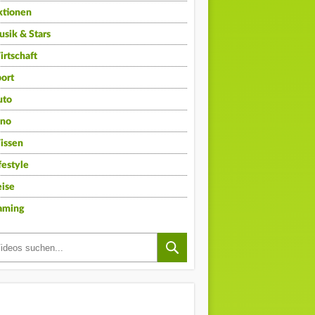
ktionen
sik & Stars
rtschaft
ort
uto
ino
issen
festyle
ise
aming