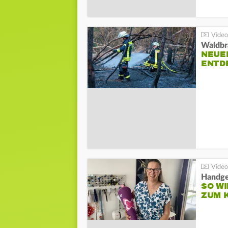
Waldbr
NEUE
ENTD
Handge
SO WI
ZUM 