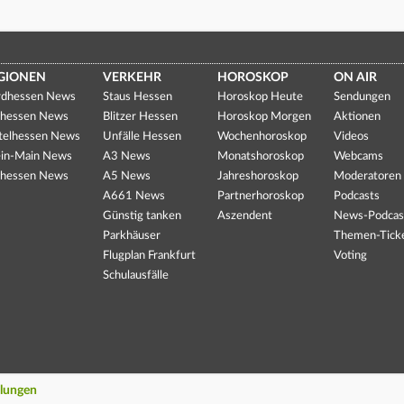
GIONEN
VERKEHR
HOROSKOP
ON AIR
dhessen News
Staus Hessen
Horoskop Heute
Sendungen
hessen News
Blitzer Hessen
Horoskop Morgen
Aktionen
telhessen News
Unfälle Hessen
Wochenhoroskop
Videos
in-Main News
A3 News
Monatshoroskop
Webcams
hessen News
A5 News
Jahreshoroskop
Moderatoren
A661 News
Partnerhoroskop
Podcasts
Günstig tanken
Aszendent
News-Podcas
Parkhäuser
Themen-Tick
Flugplan Frankfurt
Voting
Schulausfälle
llungen