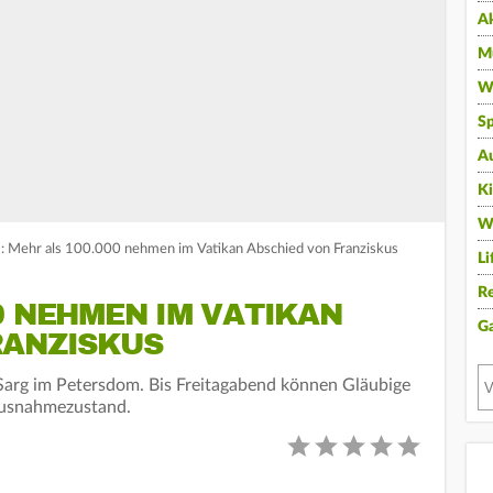
A
Mu
Wi
Sp
A
K
W
Mehr als 100.000 nehmen im Vatikan Abschied von Franziskus
Li
Re
0 NEHMEN IM VATIKAN
G
RANZISKUS
 Sarg im Petersdom. Bis Freitagabend können Gläubige
Ausnahmezustand.