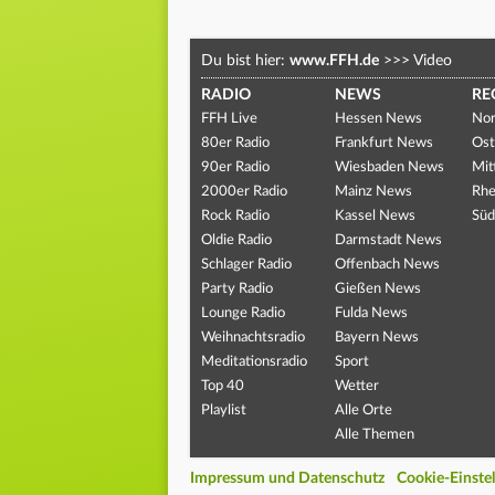
Du bist hier:
www.FFH.de
>>>
Video
RADIO
NEWS
RE
FFH Live
Hessen News
Nor
80er Radio
Frankfurt News
Ost
90er Radio
Wiesbaden News
Mit
2000er Radio
Mainz News
Rhe
Rock Radio
Kassel News
Süd
Oldie Radio
Darmstadt News
Schlager Radio
Offenbach News
Party Radio
Gießen News
Lounge Radio
Fulda News
Weihnachtsradio
Bayern News
Meditationsradio
Sport
Top 40
Wetter
Playlist
Alle Orte
Alle Themen
Impressum und Datenschutz
Cookie-Einste