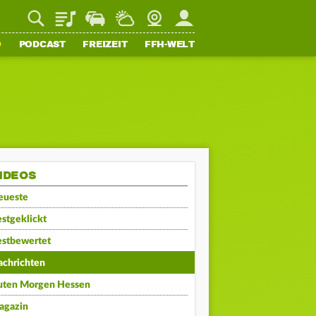
Playlist
Staupilot
Wetter
Webcam
Mein FFH
O
PODCAST
FREIZEIT
FFH-WELT
IDEOS
eueste
stgeklickt
estbewertet
achrichten
uten Morgen Hessen
agazin