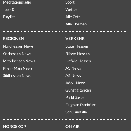
Meditationsradio
Sport
Top 40
Wetter
Playlist
Alle Orte
Alle Themen
REGIONEN
VERKEHR
Nordhessen News
Staus Hessen
Osthessen News
Blitzer Hessen
Mittelhessen News
Unfälle Hessen
Rhein-Main News
A3 News
Südhessen News
A5 News
A661 News
Günstig tanken
Parkhäuser
Flugplan Frankfurt
Schulausfälle
HOROSKOP
ON AIR