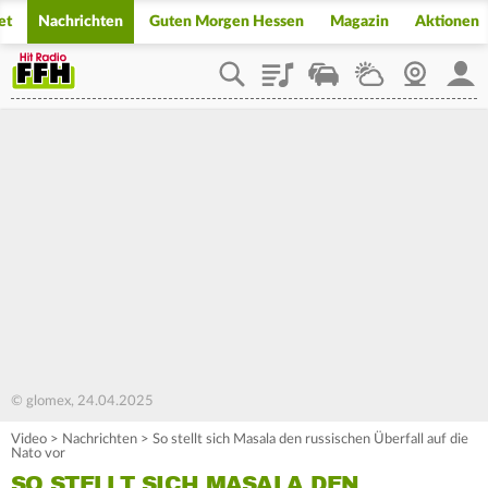
et
Nachrichten
Guten Morgen Hessen
Magazin
Aktionen
Playlist
Staupilot
Wetter
Webcam
Mein
© glomex, 24.04.2025
Video
>
Nachrichten
>
So stellt sich Masala den russischen Überfall auf die
Nato vor
SO STELLT SICH MASALA DEN