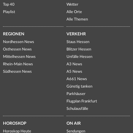
Top 40
Wetter
Playlist
Alle Orte
Alle Themen
REGIONEN
VERKEHR
Nordhessen News
Staus Hessen
Osthessen News
Blitzer Hessen
Mittelhessen News
Unfälle Hessen
Rhein-Main News
A3 News
Südhessen News
A5 News
A661 News
Günstig tanken
Parkhäuser
Flugplan Frankfurt
Schulausfälle
HOROSKOP
ON AIR
Horoskop Heute
Sendungen