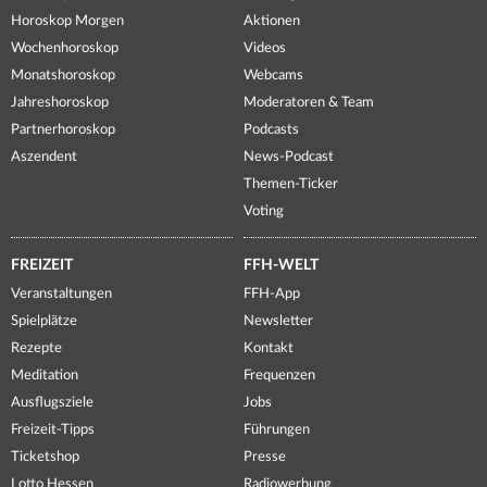
Horoskop Morgen
Aktionen
Wochenhoroskop
Videos
Monatshoroskop
Webcams
Jahreshoroskop
Moderatoren & Team
Partnerhoroskop
Podcasts
Aszendent
News-Podcast
Themen-Ticker
Voting
FREIZEIT
FFH-WELT
Veranstaltungen
FFH-App
Spielplätze
Newsletter
Rezepte
Kontakt
Meditation
Frequenzen
Ausflugsziele
Jobs
Freizeit-Tipps
Führungen
Ticketshop
Presse
Lotto Hessen
Radiowerbung