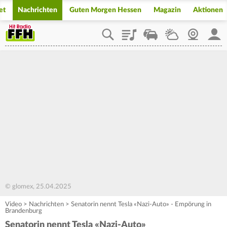
et
Nachrichten
Guten Morgen Hessen
Magazin
Aktionen
Playlist
Staupilot
Wetter
Webcam
Mein
© glomex, 25.04.2025
Video
>
Nachrichten
>
Senatorin nennt Tesla «Nazi-Auto» - Empörung in
Brandenburg
Senatorin nennt Tesla «Nazi-Auto»