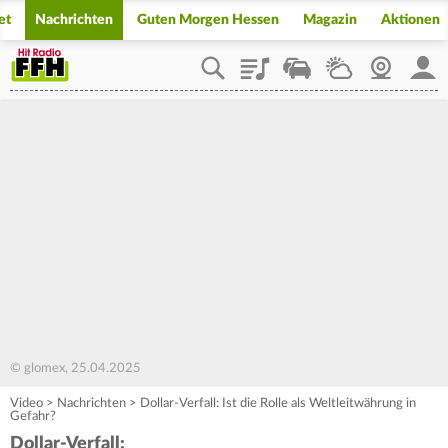
et
Nachrichten
Guten Morgen Hessen
Magazin
Aktionen
Playlist
Staupilot
Wetter
Webcam
Mein
© glomex, 25.04.2025
Video
>
Nachrichten
>
Dollar-Verfall: Ist die Rolle als Weltleitwährung in
Gefahr?
Dollar-Verfall: