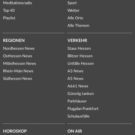
Meditationsradio
Sport
Top 40
Wetter
Playlist
Alle Orte
Alle Themen
REGIONEN
VERKEHR
Nordhessen News
Staus Hessen
Osthessen News
Blitzer Hessen
Mittelhessen News
Unfälle Hessen
Rhein-Main News
A3 News
Südhessen News
A5 News
A661 News
Günstig tanken
Parkhäuser
Flugplan Frankfurt
Schulausfälle
HOROSKOP
ON AIR