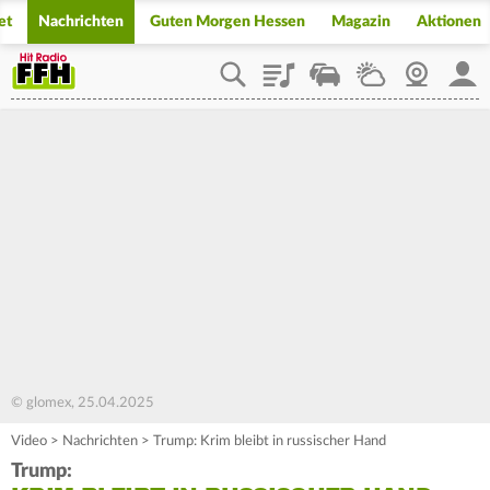
et
Nachrichten
Guten Morgen Hessen
Magazin
Aktionen
Playlist
Staupilot
Wetter
Webcam
Mein
© glomex, 25.04.2025
Video
>
Nachrichten
>
Trump: Krim bleibt in russischer Hand
Trump: