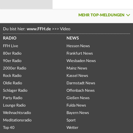
MEHR TOP-MELDUNGEN
Du bist hier:
www.FFH.de
>>>
Video
RADIO
NEWS
FFH Live
Hessen News
80er Radio
Frankfurt News
90er Radio
Wiesbaden News
2000er Radio
Mainz News
Rock Radio
Kassel News
Oldie Radio
Darmstadt News
Schlager Radio
Offenbach News
Party Radio
Gießen News
Lounge Radio
Fulda News
Weihnachtsradio
Bayern News
Meditationsradio
Sport
Top 40
Wetter