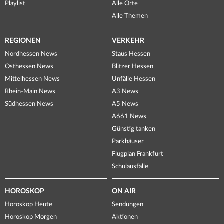
Playlist
Alle Orte
Alle Themen
REGIONEN
VERKEHR
Nordhessen News
Staus Hessen
Osthessen News
Blitzer Hessen
Mittelhessen News
Unfälle Hessen
Rhein-Main News
A3 News
Südhessen News
A5 News
A661 News
Günstig tanken
Parkhäuser
Flugplan Frankfurt
Schulausfälle
HOROSKOP
ON AIR
Horoskop Heute
Sendungen
Horoskop Morgen
Aktionen