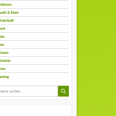
ktionen
sik & Stars
rtschaft
ort
uto
ino
issen
festyle
ise
aming