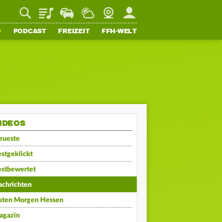
Playlist
Staupilot
Wetter
Webcam
Mein FFH
O
PODCAST
FREIZEIT
FFH-WELT
IDEOS
eueste
stgeklickt
estbewertet
achrichten
uten Morgen Hessen
agazin