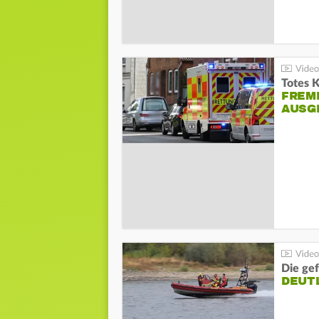
Totes 
FREM
AUSG
Die gef
DEUT