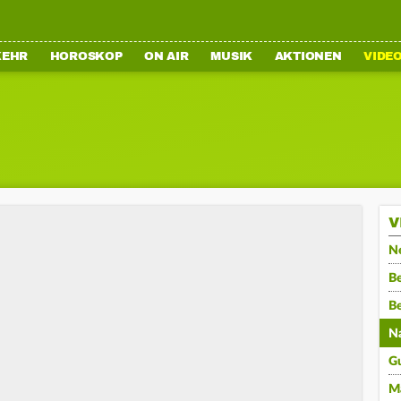
KEHR
HOROSKOP
ON AIR
MUSIK
AKTIONEN
VIDE
V
N
Be
B
N
G
M