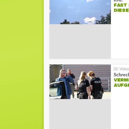
RKI:
FAST 
DIES
Schreck
VERM
AUFG