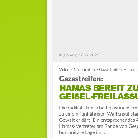
© glomex, 27.04.2025
Video
>
Nachrichten
>
Gazastreifen: Hamas b
Gazastreifen:
HAMAS BEREIT Z
GEISEL-FREILASS
Die radikalislamische Palästinensero
zu einem fünfjährigen Waffenstillstan
Gewalt erklärt. Ein entsprechendes
Hamas-Vertreter am Rande von Gespr
humanitäre Lage im…