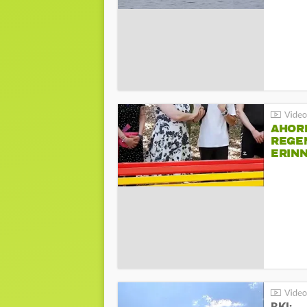
AHOR
REGE
ERIN
BEIM 