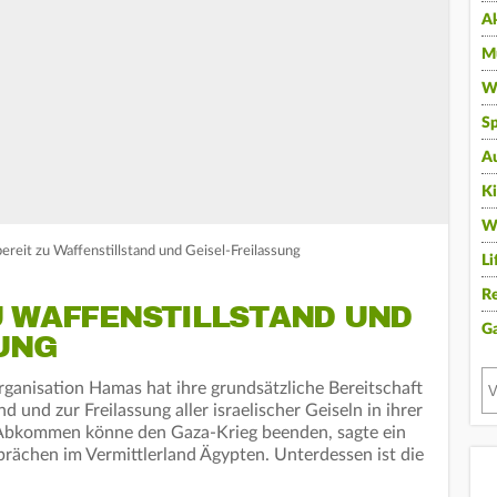
A
Mu
Wi
Sp
A
K
W
ereit zu Waffenstillstand und Geisel-Freilassung
Li
Re
U WAFFENSTILLSTAND UND
G
UNG
rganisation Hamas hat ihre grundsätzliche Bereitschaft
d und zur Freilassung aller israelischer Geiseln in ihrer
 Abkommen könne den Gaza-Krieg beenden, sagte ein
ächen im Vermittlerland Ägypten. Unterdessen ist die