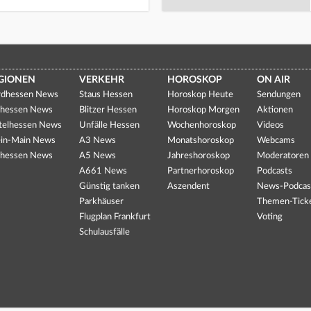
GIONEN
VERKEHR
HOROSKOP
ON AIR
dhessen News
Staus Hessen
Horoskop Heute
Sendungen
hessen News
Blitzer Hessen
Horoskop Morgen
Aktionen
telhessen News
Unfälle Hessen
Wochenhoroskop
Videos
in-Main News
A3 News
Monatshoroskop
Webcams
hessen News
A5 News
Jahreshoroskop
Moderatoren
A661 News
Partnerhoroskop
Podcasts
Günstig tanken
Aszendent
News-Podcas
Parkhäuser
Themen-Tick
Flugplan Frankfurt
Voting
Schulausfälle