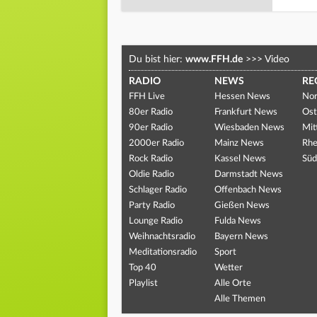
Du bist hier:
www.FFH.de
>>>
Video
RADIO
NEWS
RE
FFH Live
Hessen News
Nor
80er Radio
Frankfurt News
Ost
90er Radio
Wiesbaden News
Mit
2000er Radio
Mainz News
Rhe
Rock Radio
Kassel News
Süd
Oldie Radio
Darmstadt News
Schlager Radio
Offenbach News
Party Radio
Gießen News
Lounge Radio
Fulda News
Weihnachtsradio
Bayern News
Meditationsradio
Sport
Top 40
Wetter
Playlist
Alle Orte
Alle Themen