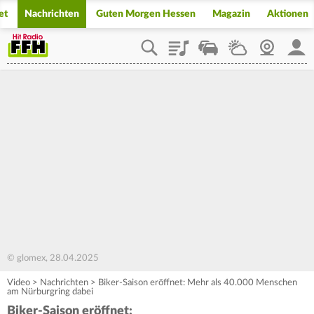
et
Nachrichten
Guten Morgen Hessen
Magazin
Aktionen
Playlist
Staupilot
Wetter
Webcam
Mein
© glomex, 28.04.2025
Video
>
Nachrichten
>
Biker-Saison eröffnet: Mehr als 40.000 Menschen
am Nürburgring dabei
Biker-Saison eröffnet: