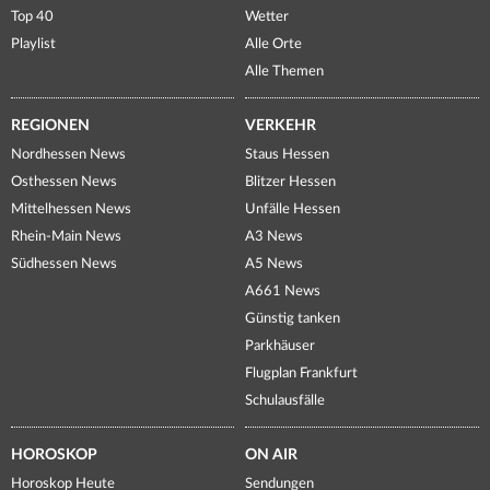
Top 40
Wetter
Playlist
Alle Orte
Alle Themen
REGIONEN
VERKEHR
Nordhessen News
Staus Hessen
Osthessen News
Blitzer Hessen
Mittelhessen News
Unfälle Hessen
Rhein-Main News
A3 News
Südhessen News
A5 News
A661 News
Günstig tanken
Parkhäuser
Flugplan Frankfurt
Schulausfälle
HOROSKOP
ON AIR
Horoskop Heute
Sendungen