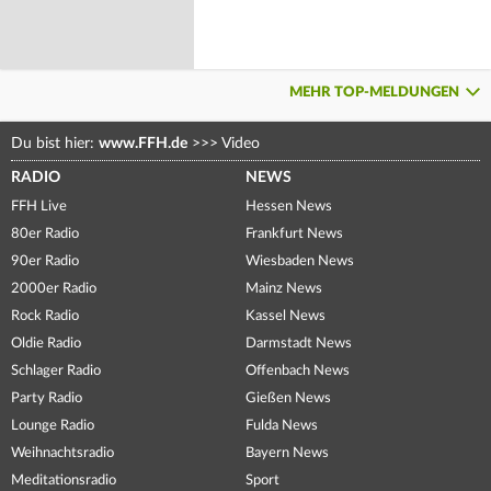
MEHR TOP-MELDUNGEN
Du bist hier:
www.FFH.de
>>>
Video
RADIO
NEWS
FFH Live
Hessen News
80er Radio
Frankfurt News
90er Radio
Wiesbaden News
2000er Radio
Mainz News
Rock Radio
Kassel News
Oldie Radio
Darmstadt News
Schlager Radio
Offenbach News
Party Radio
Gießen News
Lounge Radio
Fulda News
Weihnachtsradio
Bayern News
Meditationsradio
Sport