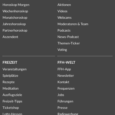
Horoskop Morgen
Aktionen
Wochenhoroskop
Videos
Monatshoroskop
Webcams
Jahreshoroskop
Moderatoren & Team
Partnerhoroskop
Podcasts
Aszendent
News-Podcast
Themen-Ticker
Voting
FREIZEIT
FFH-WELT
Veranstaltungen
FFH-App
Spielplätze
Newsletter
Rezepte
Kontakt
Meditation
Frequenzen
Ausflugsziele
Jobs
Freizeit-Tipps
Führungen
Ticketshop
Presse
Lotto Hessen
Radiowerbung