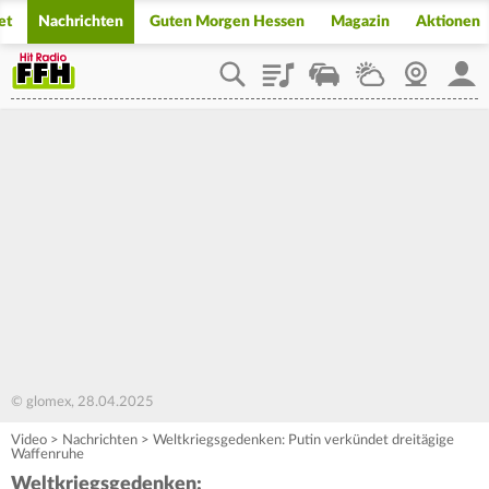
et
Nachrichten
Guten Morgen Hessen
Magazin
Aktionen
Playlist
Staupilot
Wetter
Webcam
Mein
© glomex, 28.04.2025
Video
>
Nachrichten
>
Weltkriegsgedenken: Putin verkündet dreitägige
Waffenruhe
Weltkriegsgedenken: