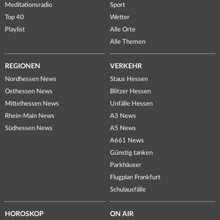
Meditationsradio
Sport
Top 40
Wetter
Playlist
Alle Orte
Alle Themen
REGIONEN
VERKEHR
Nordhessen News
Staus Hessen
Osthessen News
Blitzer Hessen
Mittelhessen News
Unfälle Hessen
Rhein-Main News
A3 News
Südhessen News
A5 News
A661 News
Günstig tanken
Parkhäuser
Flugplan Frankfurt
Schulausfälle
HOROSKOP
ON AIR