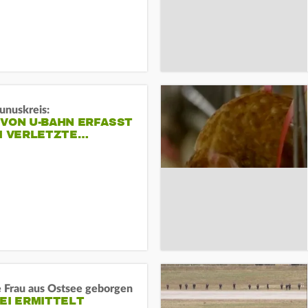
unuskreis:
 VON U-BAHN ERFASST
EI VERLETZTE…
e Frau aus Ostsee geborgen
EI ERMITTELT