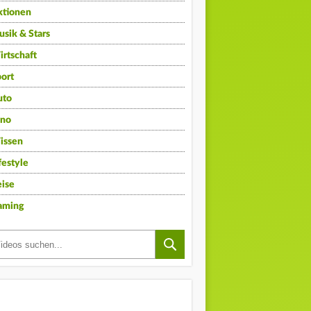
ktionen
sik & Stars
rtschaft
ort
uto
ino
issen
festyle
ise
aming