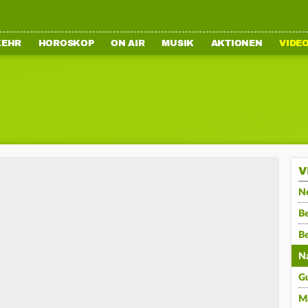
KEHR
HOROSKOP
ON AIR
MUSIK
AKTIONEN
VIDE
V
N
Be
B
N
G
M