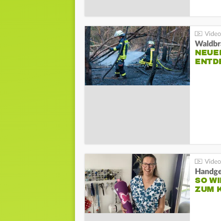
Waldbr
NEUE
ENTD
Handge
SO WI
ZUM 