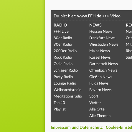
Du bist hier:
www.FFH.de
>>>
Video
RADIO
NEWS
RE
FFH Live
Hessen News
Nor
80er Radio
Frankfurt News
Ost
90er Radio
Wiesbaden News
Mit
2000er Radio
Mainz News
Rhe
Rock Radio
Kassel News
Süd
Oldie Radio
Darmstadt News
Schlager Radio
Offenbach News
Party Radio
Gießen News
Lounge Radio
Fulda News
Weihnachtsradio
Bayern News
Meditationsradio
Sport
Top 40
Wetter
Playlist
Alle Orte
Alle Themen
Impressum und Datenschutz
Cookie-Einste