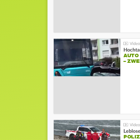
Hochta
AUTO
– ZW
Leblos
POLIZ