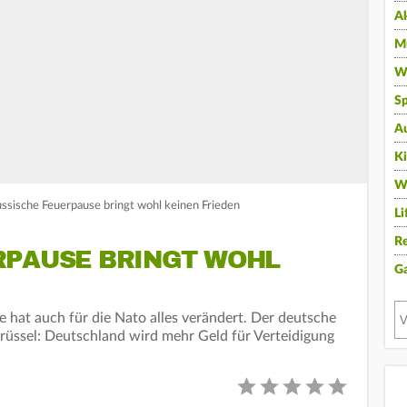
A
Mu
Wi
Sp
A
K
W
Russische Feuerpause bringt wohl keinen Frieden
Li
Re
RPAUSE BRINGT WOHL
G
e hat auch für die Nato alles verändert. Der deutsche
Brüssel: Deutschland wird mehr Geld für Verteidigung