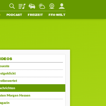
Playlist
Staupilot
Wetter
Webcam
Mein FFH
O
PODCAST
FREIZEIT
FFH-WELT
IDEOS
eueste
stgeklickt
estbewertet
achrichten
uten Morgen Hessen
agazin