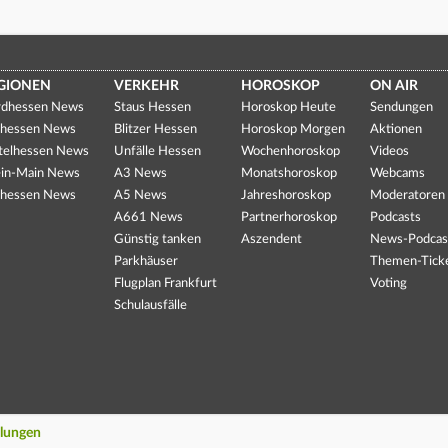
GIONEN
VERKEHR
HOROSKOP
ON AIR
dhessen News
Staus Hessen
Horoskop Heute
Sendungen
hessen News
Blitzer Hessen
Horoskop Morgen
Aktionen
telhessen News
Unfälle Hessen
Wochenhoroskop
Videos
in-Main News
A3 News
Monatshoroskop
Webcams
hessen News
A5 News
Jahreshoroskop
Moderatoren
A661 News
Partnerhoroskop
Podcasts
Günstig tanken
Aszendent
News-Podcas
Parkhäuser
Themen-Tick
Flugplan Frankfurt
Voting
Schulausfälle
llungen