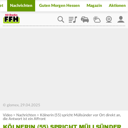
et
Nachrichten
Guten Morgen Hessen
Magazin
Aktionen
Playlist
Staupilot
Wetter
Webcam
Mein
© glomex, 29.04.2025
Video
>
Nachrichten
>
Kölnerin (55) spricht Müllsünder vor Ort direkt an,
die Antwort ist ein Affront
KÖLNERIN (55) SPRICHT MÜLLSÜNDER