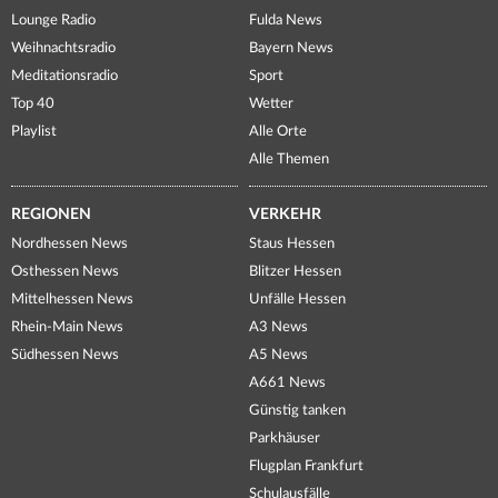
Lounge Radio
Fulda News
Weihnachtsradio
Bayern News
Meditationsradio
Sport
Top 40
Wetter
Playlist
Alle Orte
Alle Themen
REGIONEN
VERKEHR
Nordhessen News
Staus Hessen
Osthessen News
Blitzer Hessen
Mittelhessen News
Unfälle Hessen
Rhein-Main News
A3 News
Südhessen News
A5 News
A661 News
Günstig tanken
Parkhäuser
Flugplan Frankfurt
Schulausfälle