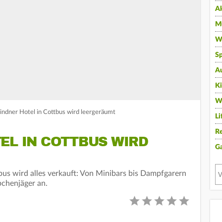
A
Mu
Wi
Sp
A
K
W
Lindner Hotel in Cottbus wird leergeräumt
Li
Re
EL IN COTTBUS WIRD
G
bus wird alles verkauft: Von Minibars bis Dampfgarern
pchenjäger an.