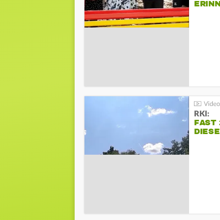
ERIN
BEIM 
RKI:
FAST 
DIES