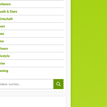
ktionen
sik & Stars
rtschaft
ort
uto
ino
issen
festyle
ise
aming