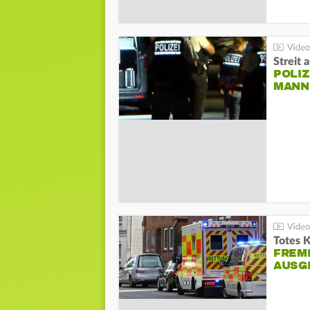
Streit 
POLIZ
ANN I
Totes 
FREM
AUSG