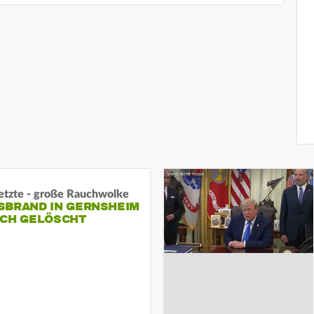
letzte - große Rauchwolke
BRAND IN GERNSHEIM E
CH GELÖSCHT