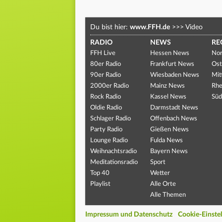
Du bist hier:
www.FFH.de
>>>
Video
RADIO
NEWS
RE
FFH Live
Hessen News
Nor
80er Radio
Frankfurt News
Ost
90er Radio
Wiesbaden News
Mit
2000er Radio
Mainz News
Rhe
Rock Radio
Kassel News
Süd
Oldie Radio
Darmstadt News
Schlager Radio
Offenbach News
Party Radio
Gießen News
Lounge Radio
Fulda News
Weihnachtsradio
Bayern News
Meditationsradio
Sport
Top 40
Wetter
Playlist
Alle Orte
Alle Themen
Impressum und Datenschutz
Cookie-Einste