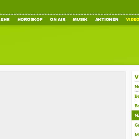
KEHR
HOROSKOP
ON AIR
MUSIK
AKTIONEN
VIDE
V
N
Be
B
N
G
M