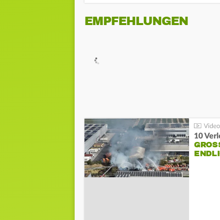
EMPFEHLUNGEN
10 Ver
GROSS
NDLI