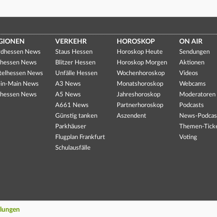
GIONEN
VERKEHR
HOROSKOP
ON AIR
dhessen News
Staus Hessen
Horoskop Heute
Sendungen
hessen News
Blitzer Hessen
Horoskop Morgen
Aktionen
telhessen News
Unfälle Hessen
Wochenhoroskop
Videos
in-Main News
A3 News
Monatshoroskop
Webcams
hessen News
A5 News
Jahreshoroskop
Moderatoren
A661 News
Partnerhoroskop
Podcasts
Günstig tanken
Aszendent
News-Podcas
Parkhäuser
Themen-Tick
Flugplan Frankfurt
Voting
Schulausfälle
llungen