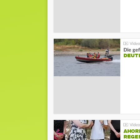
Die gef
DEUT
AHOR
REGE