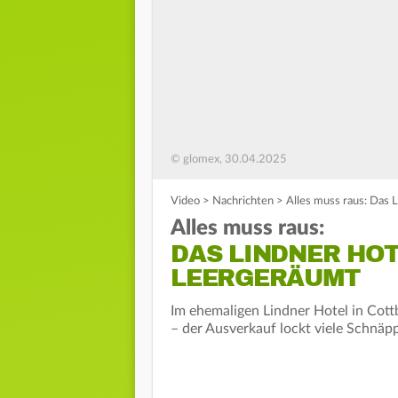
© glomex, 30.04.2025
Video
>
Nachrichten
>
Alles muss raus: Das 
Alles muss raus:
DAS LINDNER HOT
LEERGERÄUMT
Im ehemaligen Lindner Hotel in Cott
– der Ausverkauf lockt viele Schnäp