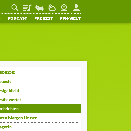
Playlist
Staupilot
Wetter
Webcam
Mein FFH
O
PODCAST
FREIZEIT
FFH-WELT
IDEOS
eueste
stgeklickt
estbewertet
achrichten
uten Morgen Hessen
agazin