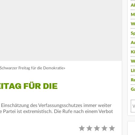
A
Mu
Wi
Sp
A
K
W
Schwarzer Freitag für die Demokratie»
Li
Re
ITAG FÜR DIE
G
h Einschätzung des Verfassungsschutzes immer weiter
ie Partei ist extremistisch. Die Rufe nach einem Verbot