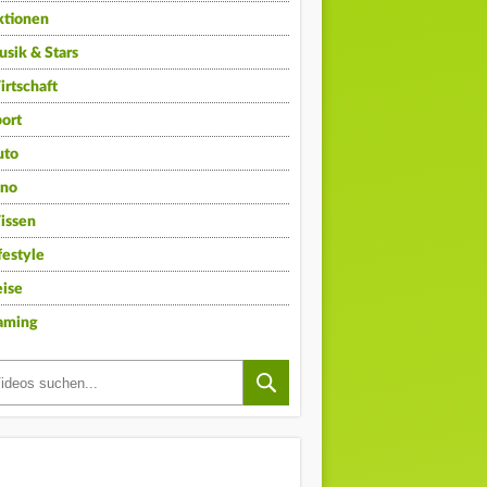
ktionen
sik & Stars
rtschaft
ort
uto
ino
issen
festyle
ise
aming