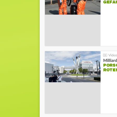
GEFA
Millia
PORSC
ROTE