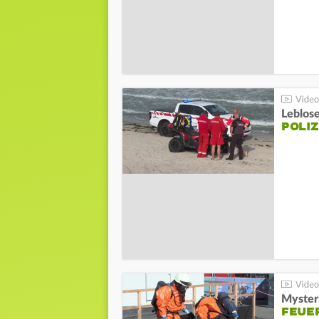
Leblos
POLIZ
Mysteri
FEUE