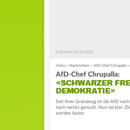
© glomex, 02.05.2025
Video
>
Nachrichten
>
AfD-Chef Chrupalla: «
AfD-Chef Chrupalla:
«SCHWARZER FRE
DEMOKRATIE»
Seit ihrer Gründung ist die AfD nac
nach rechts gerückt. Nun sei klar: D
werden lauter.