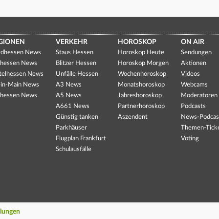
GIONEN
VERKEHR
HOROSKOP
ON AIR
dhessen News
Staus Hessen
Horoskop Heute
Sendungen
hessen News
Blitzer Hessen
Horoskop Morgen
Aktionen
telhessen News
Unfälle Hessen
Wochenhoroskop
Videos
in-Main News
A3 News
Monatshoroskop
Webcams
hessen News
A5 News
Jahreshoroskop
Moderatoren
A661 News
Partnerhoroskop
Podcasts
Günstig tanken
Aszendent
News-Podcas
Parkhäuser
Themen-Tick
Flugplan Frankfurt
Voting
Schulausfälle
llungen