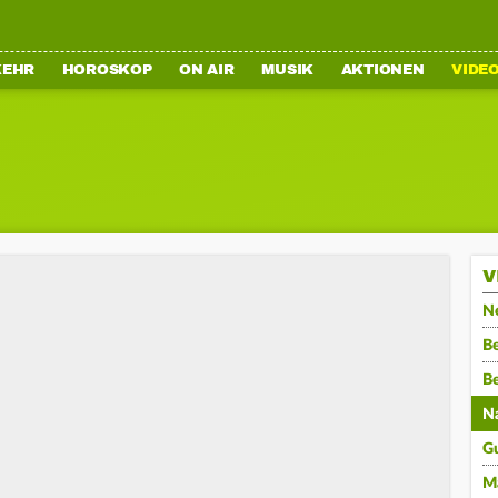
KEHR
HOROSKOP
ON AIR
MUSIK
AKTIONEN
VIDE
V
N
Be
B
N
G
M