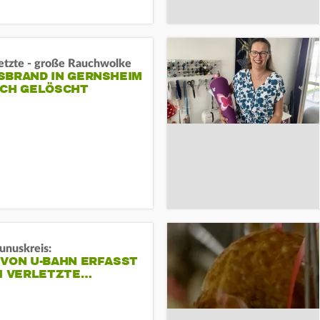
letzte - große Rauchwolke
BRAND IN GERNSHEIM E
CH GELÖSCHT
unuskreis:
 VON U-BAHN ERFASST
EI VERLETZTE…