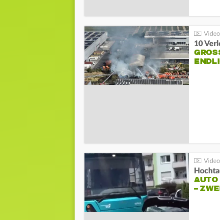
10 Ver
GROSS
NDLI
Hochta
AUTO
– ZW