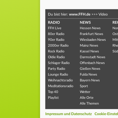
Du bist hier:
www.FFH.de
>>>
Video
RADIO
NEWS
RE
FFH Live
Hessen News
Nor
80er Radio
Frankfurt News
Ost
90er Radio
Wiesbaden News
Mit
2000er Radio
Mainz News
Rhe
Rock Radio
Kassel News
Süd
Oldie Radio
Darmstadt News
Schlager Radio
Offenbach News
Party Radio
Gießen News
Lounge Radio
Fulda News
Weihnachtsradio
Bayern News
Meditationsradio
Sport
Top 40
Wetter
Playlist
Alle Orte
Alle Themen
Impressum und Datenschutz
Cookie-Einste