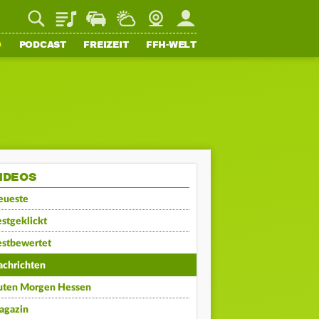
Playlist
Staupilot
Wetter
Webcam
Mein FFH
O
PODCAST
FREIZEIT
FFH-WELT
IDEOS
eueste
stgeklickt
estbewertet
achrichten
uten Morgen Hessen
agazin