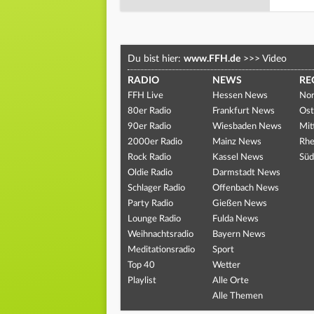
Du bist hier:
www.FFH.de
>>>
Video
RADIO
NEWS
RE
FFH Live
Hessen News
Nor
80er Radio
Frankfurt News
Ost
90er Radio
Wiesbaden News
Mit
2000er Radio
Mainz News
Rhe
Rock Radio
Kassel News
Süd
Oldie Radio
Darmstadt News
Schlager Radio
Offenbach News
Party Radio
Gießen News
Lounge Radio
Fulda News
Weihnachtsradio
Bayern News
Meditationsradio
Sport
Top 40
Wetter
Playlist
Alle Orte
Alle Themen