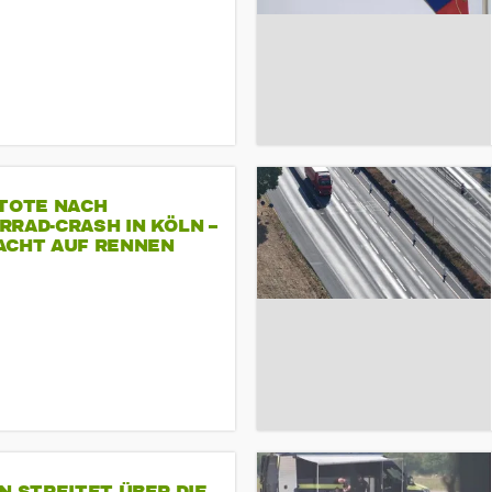
 TOTE NACH
RAD-CRASH IN KÖLN –
ACHT AUF RENNEN