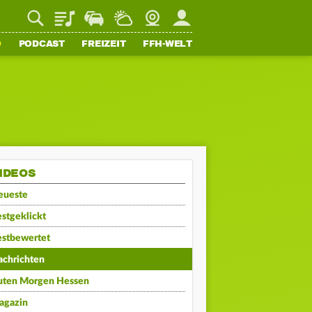
Playlist
Staupilot
Wetter
Webcam
Mein FFH
O
PODCAST
FREIZEIT
FFH-WELT
IDEOS
eueste
stgeklickt
estbewertet
achrichten
uten Morgen Hessen
agazin