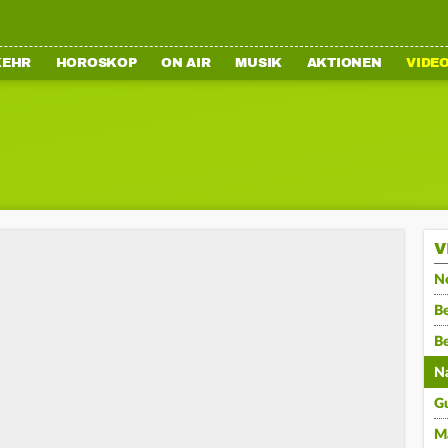
KEHR
HOROSKOP
ON AIR
MUSIK
AKTIONEN
VIDE
V
N
Be
B
N
G
M