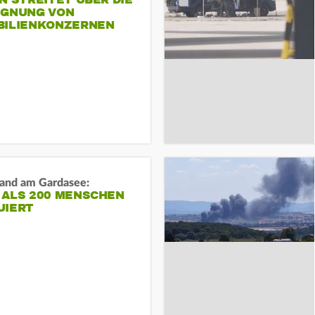
N STREITET ÜBER DIE
IGNUNG VON
BILIENKONZERNEN
and am Gardasee:
 ALS 200 MENSCHEN
UIERT