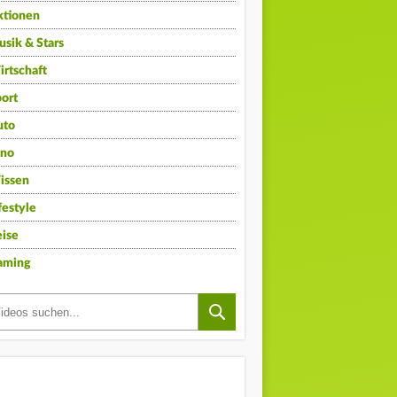
ktionen
sik & Stars
rtschaft
ort
uto
ino
issen
festyle
ise
aming