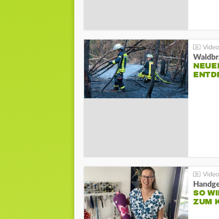
Waldbr
NEUE
ENTD
Handge
SO WI
ZUM 