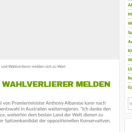
A
Mu
Wi
Sp
A
K
W
r und Wahlverlierer melden sich zu Wort
Li
Re
 WAHLVERLIERER MELDEN
G
ei von Premierminister Anthony Albanese kann nach
ntswahl in Australien weiterregieren. "Ich danke den
ce, weiterhin dem besten Land der Welt dienen zu
er Spitzenkandidat der oppositionellen Konservativen,