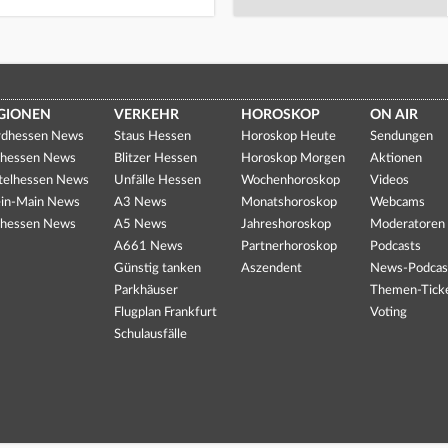
GIONEN
VERKEHR
HOROSKOP
ON AIR
dhessen News
Staus Hessen
Horoskop Heute
Sendungen
hessen News
Blitzer Hessen
Horoskop Morgen
Aktionen
telhessen News
Unfälle Hessen
Wochenhoroskop
Videos
in-Main News
A3 News
Monatshoroskop
Webcams
hessen News
A5 News
Jahreshoroskop
Moderatoren
A661 News
Partnerhoroskop
Podcasts
Günstig tanken
Aszendent
News-Podcas
Parkhäuser
Themen-Tick
Flugplan Frankfurt
Voting
Schulausfälle