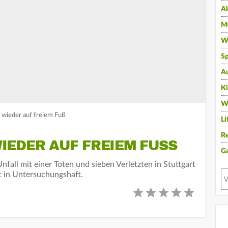
A
Mu
Wi
Sp
A
K
W
r wieder auf freiem Fuß
Li
Re
EDER AUF FREIEM FUSS
G
nfall mit einer Toten und sieben Verletzten in Stuttgart
t in Untersuchungshaft.