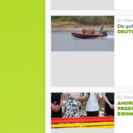
Die gef
DEUT
AHOR
REGE
ERIN
BEIM 