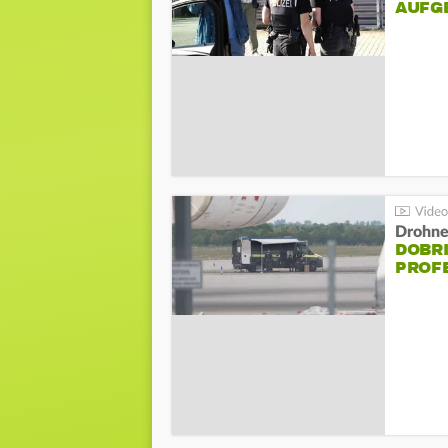
AUFG
Drohnen
DOBR
PROF