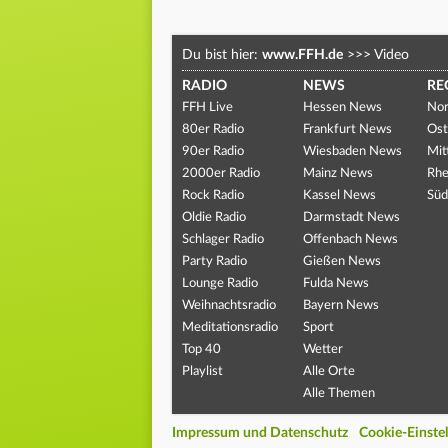
Du bist hier:
www.FFH.de
>>>
Video
RADIO
NEWS
RE
FFH Live
Hessen News
Nor
80er Radio
Frankfurt News
Ost
90er Radio
Wiesbaden News
Mit
2000er Radio
Mainz News
Rhe
Rock Radio
Kassel News
Süd
Oldie Radio
Darmstadt News
Schlager Radio
Offenbach News
Party Radio
Gießen News
Lounge Radio
Fulda News
Weihnachtsradio
Bayern News
Meditationsradio
Sport
Top 40
Wetter
Playlist
Alle Orte
Alle Themen
Impressum und Datenschutz
Cookie-Einste