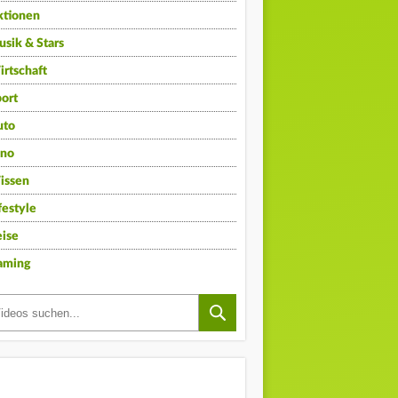
ktionen
sik & Stars
rtschaft
ort
uto
ino
issen
festyle
ise
aming