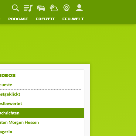
Playlist
Staupilot
Wetter
Webcam
Mein FFH
O
PODCAST
FREIZEIT
FFH-WELT
IDEOS
eueste
stgeklickt
estbewertet
achrichten
uten Morgen Hessen
agazin