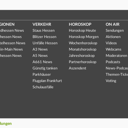
GIONEN
VERKEHR
HOROSKOP
ON AIR
dhessen News
Staus Hessen
Horoskop Heute
Sendungen
hessen News
Blitzer Hessen
Horoskop Morgen
Aktionen
telhessen News
Unfälle Hessen
Wochenhoroskop
Videos
in-Main News
A3 News
Monatshoroskop
Webcams
hessen News
A5 News
Jahreshoroskop
Moderatoren
A661 News
Partnerhoroskop
Podcasts
Günstig tanken
Aszendent
News-Podcas
Parkhäuser
Themen-Tick
Flugplan Frankfurt
Voting
Schulausfälle
llungen