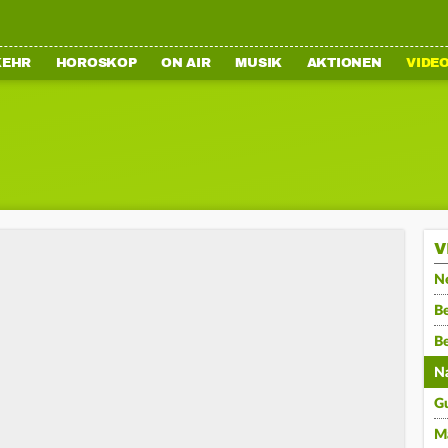
KEHR
HOROSKOP
ON AIR
MUSIK
AKTIONEN
VIDE
V
N
Be
B
N
G
M