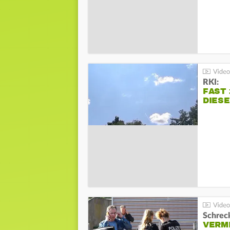
RKI:
FAST 
DIES
Schreck
VERM