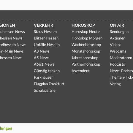
GIONEN
VERKEHR
HOROSKOP
ON AIR
dhessen News
Staus Hessen
Horoskop Heute
Sendungen
hessen News
Blitzer Hessen
Horoskop Morgen
Aktionen
telhessen News
Unfälle Hessen
Wochenhoroskop
Videos
in-Main News
A3 News
Monatshoroskop
Webcams
hessen News
A5 News
Jahreshoroskop
Moderatoren
A661 News
Partnerhoroskop
Podcasts
Günstig tanken
Aszendent
News-Podcas
Parkhäuser
Themen-Tick
Flugplan Frankfurt
Voting
Schulausfälle
llungen