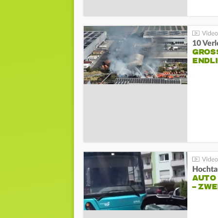
10 Ver
GROSS
NDLI
Hochta
AUTO
– ZW