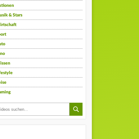
ktionen
sik & Stars
rtschaft
ort
uto
ino
issen
festyle
ise
aming