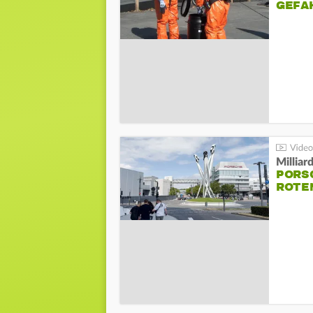
GEFA
Millia
PORSC
ROTE