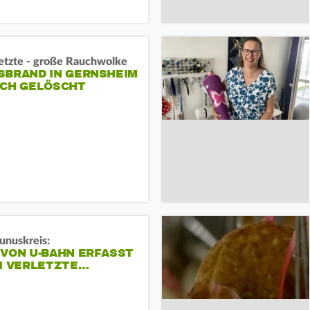
letzte - große Rauchwolke
BRAND IN GERNSHEIM E
CH GELÖSCHT
unuskreis:
 VON U-BAHN ERFASST
EI VERLETZTE…