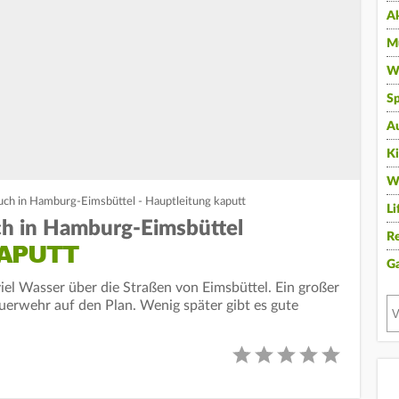
A
Mu
Wi
Sp
A
K
W
ch in Hamburg-Eimsbüttel - Hauptleitung kaputt
Li
h in Hamburg-Eimsbüttel
Re
APUTT
G
el Wasser über die Straßen von Eimsbüttel. Ein großer
uerwehr auf den Plan. Wenig später gibt es gute