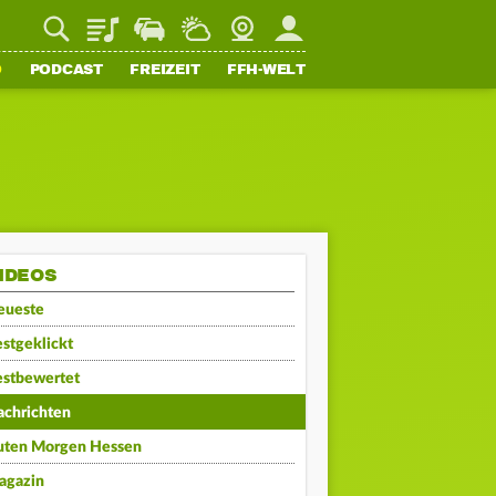
Playlist
Staupilot
Wetter
Webcam
Mein FFH
O
PODCAST
FREIZEIT
FFH-WELT
IDEOS
eueste
stgeklickt
estbewertet
achrichten
uten Morgen Hessen
agazin