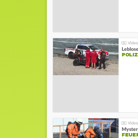
Leblos
POLIZ
Mysteri
FEUE