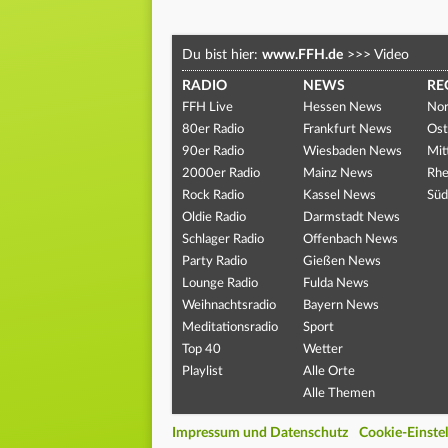
Du bist hier:
www.FFH.de
>>>
Video
RADIO
NEWS
RE
FFH Live
Hessen News
Nor
80er Radio
Frankfurt News
Ost
90er Radio
Wiesbaden News
Mit
2000er Radio
Mainz News
Rhe
Rock Radio
Kassel News
Süd
Oldie Radio
Darmstadt News
Schlager Radio
Offenbach News
Party Radio
Gießen News
Lounge Radio
Fulda News
Weihnachtsradio
Bayern News
Meditationsradio
Sport
Top 40
Wetter
Playlist
Alle Orte
Alle Themen
Impressum und Datenschutz
Cookie-Einste