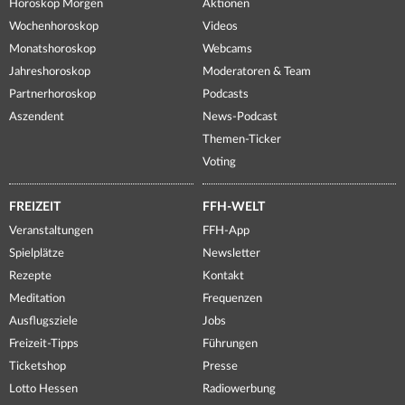
Horoskop Morgen
Aktionen
Wochenhoroskop
Videos
Monatshoroskop
Webcams
Jahreshoroskop
Moderatoren & Team
Partnerhoroskop
Podcasts
Aszendent
News-Podcast
Themen-Ticker
Voting
FREIZEIT
FFH-WELT
Veranstaltungen
FFH-App
Spielplätze
Newsletter
Rezepte
Kontakt
Meditation
Frequenzen
Ausflugsziele
Jobs
Freizeit-Tipps
Führungen
Ticketshop
Presse
Lotto Hessen
Radiowerbung