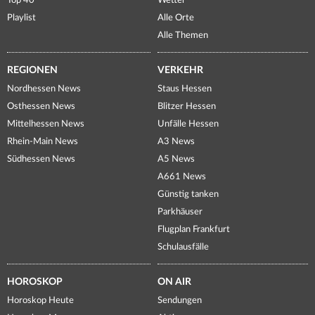
Top 40
Wetter
Playlist
Alle Orte
Alle Themen
REGIONEN
VERKEHR
Nordhessen News
Staus Hessen
Osthessen News
Blitzer Hessen
Mittelhessen News
Unfälle Hessen
Rhein-Main News
A3 News
Südhessen News
A5 News
A661 News
Günstig tanken
Parkhäuser
Flugplan Frankfurt
Schulausfälle
HOROSKOP
ON AIR
Horoskop Heute
Sendungen