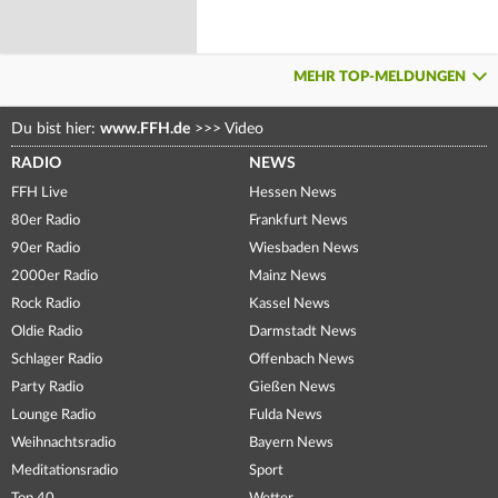
MEHR TOP-MELDUNGEN
Du bist hier:
www.FFH.de
>>>
Video
RADIO
NEWS
FFH Live
Hessen News
80er Radio
Frankfurt News
90er Radio
Wiesbaden News
2000er Radio
Mainz News
Rock Radio
Kassel News
Oldie Radio
Darmstadt News
Schlager Radio
Offenbach News
Party Radio
Gießen News
Lounge Radio
Fulda News
Weihnachtsradio
Bayern News
Meditationsradio
Sport