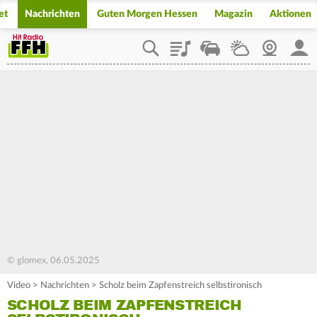
et
Nachrichten
Guten Morgen Hessen
Magazin
Aktionen
Playlist
Staupilot
Wetter
Webcam
Mein
© glomex, 06.05.2025
Video
>
Nachrichten
>
Scholz beim Zapfenstreich selbstironisch
SCHOLZ BEIM ZAPFENSTREICH