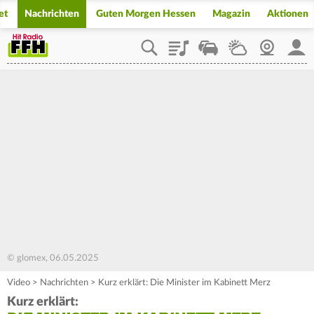
et
Nachrichten
Guten Morgen Hessen
Magazin
Aktionen
Playlist
Staupilot
Wetter
Webcam
Mein
© glomex, 06.05.2025
Video
>
Nachrichten
>
Kurz erklärt: Die Minister im Kabinett Merz
Kurz erklärt: