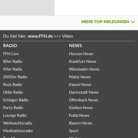
MEHR TOP-MELDUNGEN
Du bist hier:
www.FFH.de
>>>
Video
RADIO
NEWS
FFH Live
Hessen News
80er Radio
Frankfurt News
90er Radio
Wiesbaden News
2000er Radio
Mainz News
Rock Radio
Kassel News
Oldie Radio
Darmstadt News
Schlager Radio
Offenbach News
Party Radio
Gießen News
Lounge Radio
Fulda News
Weihnachtsradio
Bayern News
Meditationsradio
Sport