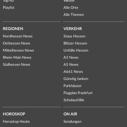
Top 40
Wetter
Playlist
Alle Orte
Alle Themen
REGIONEN
VERKEHR
Nordhessen News
Staus Hessen
Osthessen News
Blitzer Hessen
Mittelhessen News
Unfälle Hessen
Rhein-Main News
A3 News
Südhessen News
A5 News
A661 News
Günstig tanken
Parkhäuser
Flugplan Frankfurt
Schulausfälle
HOROSKOP
ON AIR
Horoskop Heute
Sendungen