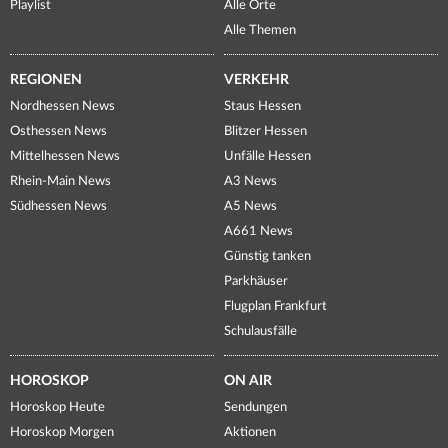
Playlist
Alle Orte
Alle Themen
REGIONEN
VERKEHR
Nordhessen News
Staus Hessen
Osthessen News
Blitzer Hessen
Mittelhessen News
Unfälle Hessen
Rhein-Main News
A3 News
Südhessen News
A5 News
A661 News
Günstig tanken
Parkhäuser
Flugplan Frankfurt
Schulausfälle
HOROSKOP
ON AIR
Horoskop Heute
Sendungen
Horoskop Morgen
Aktionen