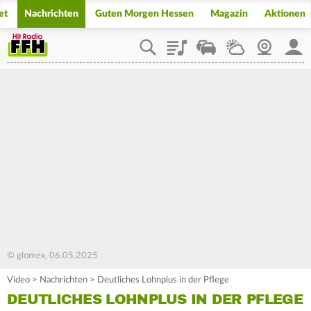
et
Nachrichten
Guten Morgen Hessen
Magazin
Aktionen
Playlist
Staupilot
Wetter
Webcam
Mein
© glomex, 06.05.2025
Video
>
Nachrichten
>
Deutliches Lohnplus in der Pflege
DEUTLICHES LOHNPLUS IN DER PFLEGE